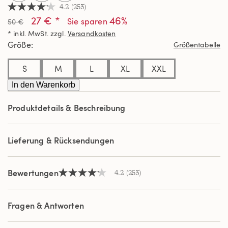
4.2
(253)
4.2
27 € *
46%
von
Sie sparen
50 €
5
* inkl. MwSt. zzgl.
Versandkosten
Sternen,
Durchschnittswert
Größe
Größentabelle
der
Bewertung.
Read
S
M
L
XL
XXL
253
Reviews.
In den Warenkorb
Link
auf
Produktdetails & Beschreibung
derselben
Seite.
Lieferung & Rücksendungen
Bewertungen
4.2
(253)
4.2
von
5
Sternen,
Fragen & Antworten
Durchschnittswert
der
Bewertung.