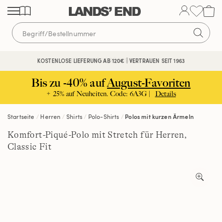
Direkt
Direkt
Direkt
zum
zur
zur
Inhalt
Navigation
Suche
KOSTENFREIE RÜCKSENDUNG
KOSTENLOSE LIEFERUNG AB 120€ | VERTRAUEN SEIT 1963
Bis zu -40% auf
August-Favoriten
+ 25% auf Neuheiten. Code: 6A3G |
Details
Startseite
Herren
Shirts
Polo-Shirts
Polos mit kurzen Ärmeln
Komfort-Piqué-Polo mit Stretch für Herren,
Classic Fit