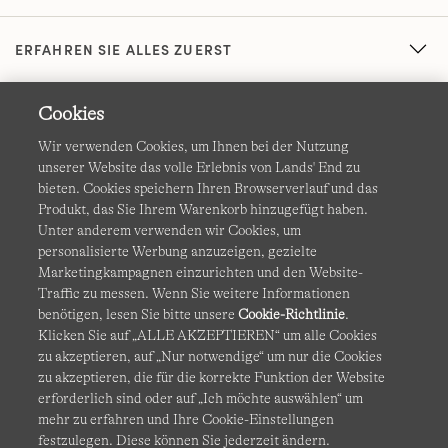
ERFAHREN SIE ALLES ZUERST
Cookies
Wir verwenden Cookies, um Ihnen bei der Nutzung
unserer Website das volle Erlebnis von Lands' End zu
bieten. Cookies speichern Ihren Browserverlauf und das
Produkt, das Sie Ihrem Warenkorb hinzugefügt haben.
AGB
Datenschutz & Sicherheit
Unter anderem verwenden wir Cookies, um
personalisierte Werbung anzuzeigen, gezielte
Cookies
-
Ich möchte auswählen
Barrierefreiheit
Marketingkampagnen einzurichten und den Website-
Traffic zu messen. Wenn Sie weitere Informationen
Site Map
Internationale Websites
benötigen, lesen Sie bitte unsere
Cookie-Richtlinie
.
Klicken Sie auf „ALLE AKZEPTIEREN“ um alle Cookies
zu akzeptieren, auf „Nur notwendige“ um nur die Cookies
Diese Website ist durch reCAPTCHA geschützt. Es gelten die
zu akzeptieren, die für die korrekte Funktion der Website
Datenschutzerklärung
und
Nutzungsbedingungen
von
erforderlich sind oder auf „Ich möchte auswählen“ um
Google.
mehr zu erfahren und Ihre Cookie-Einstellungen
festzulegen. Diese können Sie jederzeit ändern.