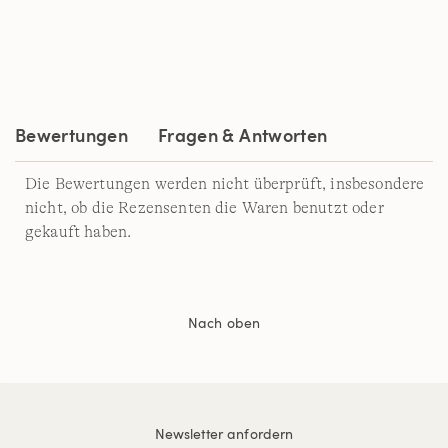
Read
253
Reviews.
Link
auf
derselben
Seite.
Bewertungen
Fragen & Antworten
Die Bewertungen werden nicht überprüft, insbesondere
nicht, ob die Rezensenten die Waren benutzt oder
gekauft haben.
Nach oben
Newsletter anfordern