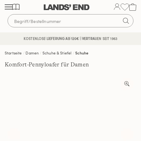
Direkt
Direkt
Direkt
zum
zur
zur
Inhalt
Navigation
Suche
KOSTENFREIE RÜCKSENDUNG
KOSTENLOSE LIEFERUNG AB 120€ | VERTRAUEN SEIT 1963
Startseite
Damen
Schuhe & Stiefel
Schuhe
Komfort-Pennyloafer für Damen