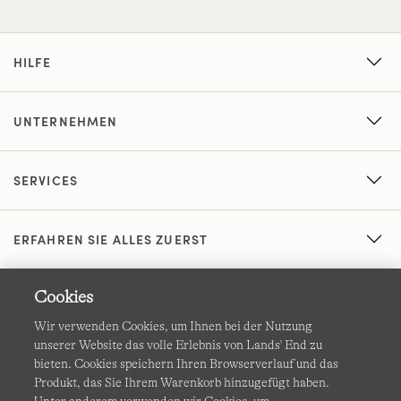
HILFE
UNTERNEHMEN
SERVICES
ERFAHREN SIE ALLES ZUERST
Cookies
Wir verwenden Cookies, um Ihnen bei der Nutzung
unserer Website das volle Erlebnis von Lands' End zu
bieten. Cookies speichern Ihren Browserverlauf und das
Produkt, das Sie Ihrem Warenkorb hinzugefügt haben.
AGB
Datenschutz & Sicherheit