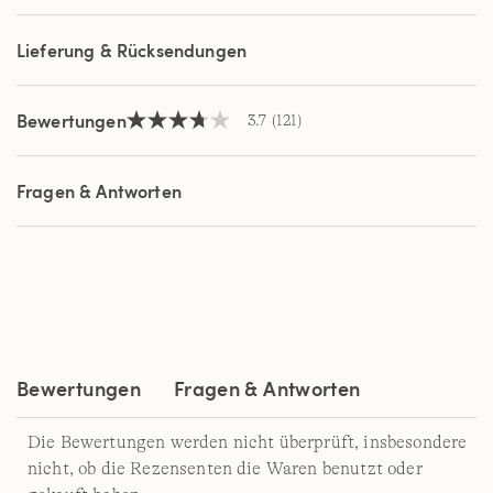
Seite.
Lieferung & Rücksendungen
Bewertungen
3.7
(121)
3.7
von
5
Sternen,
Fragen & Antworten
Durchschnittswert
der
Bewertung.
Read
121
Reviews.
Link
auf
derselben
Seite.
Bewertungen
Fragen & Antworten
Die Bewertungen werden nicht überprüft, insbesondere
nicht, ob die Rezensenten die Waren benutzt oder