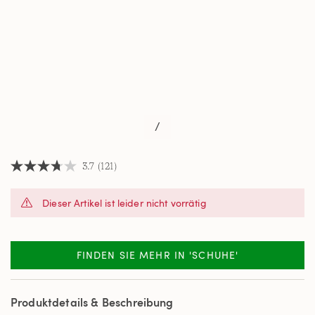
/
3.7
(121)
3.7
von
5
Dieser Artikel ist leider nicht vorrätig
Sternen,
Durchschnittswert
der
Bewertung.
Read
FINDEN SIE MEHR IN 'SCHUHE'
121
Reviews.
Link
auf
Produktdetails & Beschreibung
derselben