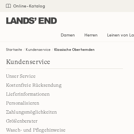
Direkt
Direkt
Direkt

Online-Katalog
zum
zur
zur
Inhalt
Navigation
Suche
Damen
Herren
Leinen von L
Startseite
Kundenservice
Klassische Oberhemden
Kundenservice
Unser Service
Kostenfreie Rücksendung
Lieferinformationen
Personalisieren
Zahlungsmöglichkeiten
Größenberater
Wasch- und Pflegehinweise