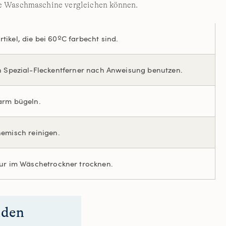
hre Waschmaschine vergleichen können.
ikel, die bei 60ºC farbecht sind.
n Spezial-Fleckentferner nach Anweisung benutzen.
rm bügeln.
hemisch reinigen.
tur im Wäschetrockner trocknen.
nden