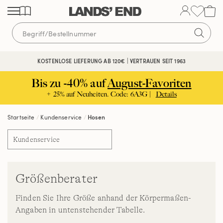
Direkt
Direkt
Direkt
zum
zur
zur
Inhalt
Navigation
Suche
KOSTENLOSE LIEFERUNG AB 120€ | VERTRAUEN SEIT 1963
Bis zu -40% auf
August-Favoriten
+ 25% auf Neuheiten. Code: 6A3G |
Details
Startseite
Kundenservice
Hosen
Kundenservice
Größenberater
Finden Sie Ihre Größe anhand der Körpermaßen-
Angaben in untenstehender Tabelle.