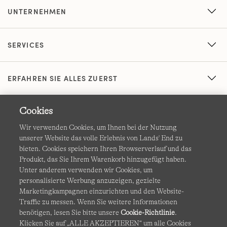
UNTERNEHMEN
SERVICES
ERFAHREN SIE ALLES ZUERST
Cookies
Wir verwenden Cookies, um Ihnen bei der Nutzung
unserer Website das volle Erlebnis von Lands' End zu
bieten. Cookies speichern Ihren Browserverlauf und das
Produkt, das Sie Ihrem Warenkorb hinzugefügt haben.
AGB
Datenschutz & Sicherheit
Unter anderem verwenden wir Cookies, um
personalisierte Werbung anzuzeigen, gezielte
Cookies
-
Ich möchte auswählen
Barrierefreiheit
Marketingkampagnen einzurichten und den Website-
Traffic zu messen. Wenn Sie weitere Informationen
Site Map
Internationale Websites
benötigen, lesen Sie bitte unsere
Cookie-Richtlinie
.
Klicken Sie auf „ALLE AKZEPTIEREN“ um alle Cookies