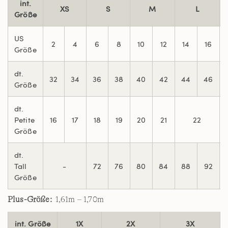
int.
XS
S
M
L
Größe
US
2
4
6
8
10
12
14
16
Größe
dt.
32
34
36
38
40
42
44
46
Größe
dt.
Petite
16
17
18
19
20
21
22
Größe
dt.
Tall
-
72
76
80
84
88
92
Größe
Plus-Größe:
1,61m – 1,70m
int. Größe
1X
2X
3X