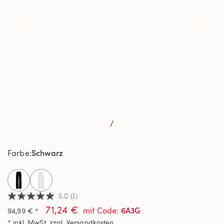
/
Schwarz
Farbe
selected
5.0
(1)
5.0
71,24 €
von
6A3G
mit Code
:
94,99 € *
5
* inkl. MwSt. zzgl.
Versandkosten
Sternen,