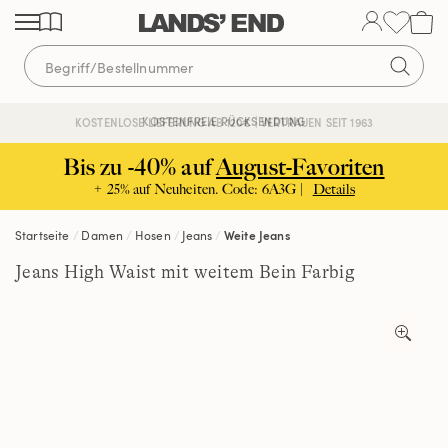
Direkt
Direkt
Direkt
zum
zur
zur
Inhalt
Navigation
Suche
KOSTENFREIE RÜCKSENDUNG
KOSTENLOSE LIEFERUNG AB 120€ | VERTRAUEN SEIT 1963
Bis zu -40% auf
August-Favoriten
+ 25% auf Neuheiten. Code: 6A3G |
Details
Startseite
Damen
Hosen
Jeans
Weite Jeans
Jeans High Waist mit weitem Bein Farbig