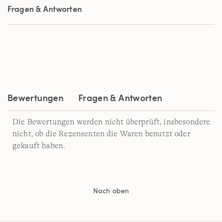
Sternen,
Fragen & Antworten
Durchschnittswert
der
Bewertung.
Read
a
Review.
Link
auf
derselben
Seite.
Bewertungen
Fragen & Antworten
Die Bewertungen werden nicht überprüft, insbesondere
nicht, ob die Rezensenten die Waren benutzt oder
gekauft haben.
Nach oben