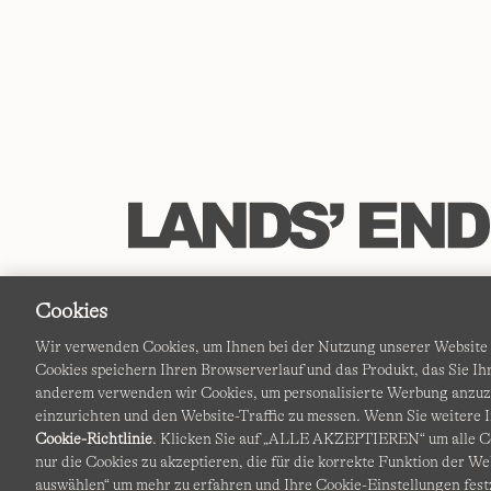
Cookies
Wir verwenden Cookies, um Ihnen bei der Nutzung unserer Website d
Cookies speichern Ihren Browserverlauf und das Produkt, das Sie 
anderem verwenden wir Cookies, um personalisierte Werbung anzu
einzurichten und den Website-Traffic zu messen. Wenn Sie weitere I
Cookie-Richtlinie
. Klicken Sie auf „ALLE AKZEPTIEREN“ um alle Co
nur die Cookies zu akzeptieren, die für die korrekte Funktion der We
auswählen“ um mehr zu erfahren und Ihre Cookie-Einstellungen fest