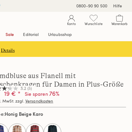
0800-90 90 500
Hilfe
Konto
Wunschliste
Warenkorb
Sale
Editorial
Urlaubsshop
Details
mdbluse aus Flanell mit
schenkragen für Damen in Plus-Größe
3.2
(5)
19 € *
76%
Sie sparen
l. MwSt. zzgl.
Versandkosten
nen,
hschnittswert
Honig Beige Karo
be
ertung.
d