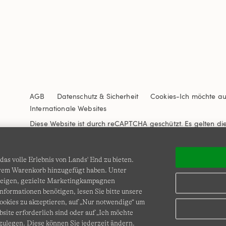
AGB
Datenschutz & Sicherheit
Cookies
-
Ich möchte a
Internationale Websites
Diese Website ist durch reCAPTCHA geschützt. Es gelten di
Nutzungsbedingungen
von Google.
as volle Erlebnis von Lands' End zu bieten.
Ihrem Warenkorb hinzugefügt haben. Unter
zeigen, gezielte Marketingkampagnen
nformationen benötigen, lesen Sie bitte unsere
okies zu akzeptieren, auf „Nur notwendige“ um
bsite erforderlich sind oder auf „Ich möchte
© COPYRIGHT
LANDS' END EUROPE
zulegen. Diese können Sie jederzeit ändern.