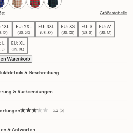
ews.
selected
ße
Größentabelle
elben
e.
: 1XL
EU: 2XL
EU: 3XL
EU: XS
EU: S
EU: M
: 1X)
(US: 2X)
(US: 3X)
(US: XS)
(US: S)
(US: M)
: L
EU: XL
 L)
(US: XL)
den Warenkorb
uktdetails & Beschreibung
ferung & Rücksendungen
ertungen
3.2
(5)
3.2
von
5
Sternen,
gen & Antworten
Durchschnittswert