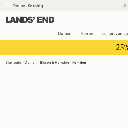
Direkt
Direkt
Direkt

Online-Katalog
zum
zur
zur
Inhalt
Navigation
Suche
Damen
Herren
Leinen von L
-25
Startseite
Damen
Blusen & Hemden
Hemden