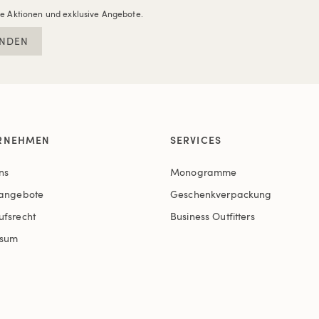
re Aktionen und exklusive Angebote.
NDEN
RNEHMEN
SERVICES
ns
Monogramme
nangebote
Geschenkverpackung
ufsrecht
Business Outfitters
ssum