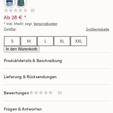
(0)
Kein
Ab 28 € *
Beurteilungswert
Link
* inkl. MwSt. zzgl.
Versandkosten
auf
derselben
Größe
Größentabelle
Seite.
S
M
L
XL
XXL
In den Warenkorb
Produktdetails & Beschreibung
Lieferung & Rücksendungen
Bewertungen
(0)
Kein
Beurteilungswert
Link
auf
Fragen & Antworten
derselben