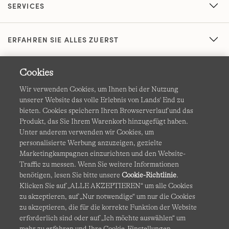
SERVICES
ERFAHREN SIE ALLES ZUERST
Cookies
Wir verwenden Cookies, um Ihnen bei der Nutzung
unserer Website das volle Erlebnis von Lands' End zu
bieten. Cookies speichern Ihren Browserverlauf und das
Produkt, das Sie Ihrem Warenkorb hinzugefügt haben.
AGB
Datenschutz & Sicherheit
Unter anderem verwenden wir Cookies, um
personalisierte Werbung anzuzeigen, gezielte
Cookies
-
Ich möchte auswählen
Barrierefreiheit
Marketingkampagnen einzurichten und den Website-
Traffic zu messen. Wenn Sie weitere Informationen
Site Map
Internationale Websites
benötigen, lesen Sie bitte unsere
Cookie-Richtlinie
.
Klicken Sie auf „ALLE AKZEPTIEREN“ um alle Cookies
zu akzeptieren, auf „Nur notwendige“ um nur die Cookies
Diese Website ist durch reCAPTCHA geschützt. Es gelten die
zu akzeptieren, die für die korrekte Funktion der Website
Datenschutzerklärung
und
Nutzungsbedingungen
von
erforderlich sind oder auf „Ich möchte auswählen“ um
Google.
mehr zu erfahren und Ihre Cookie-Einstellungen