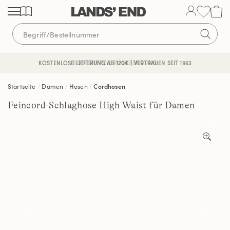
Direkt
Direkt
Direkt
zum
zur
zur
Inhalt
Navigation
Suche
KOSTENFREIE RÜCKSENDUNG
KOSTENLOSE LIEFERUNG AB 120€ | VERTRAUEN SEIT 1963
Startseite
Damen
Hosen
Cordhosen
Feincord-Schlaghose High Waist für Damen