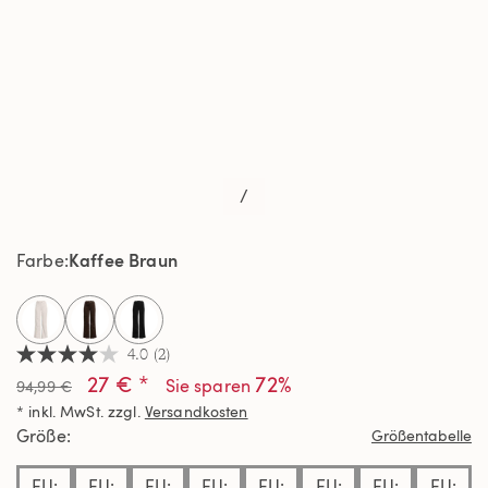
/
Kaffee Braun
Farbe
selected
4.0
(2)
4.0
27 € *
72%
von
Sie sparen
94,99 €
5
* inkl. MwSt. zzgl.
Versandkosten
Sternen,
Durchschnittswert
Größe
Größentabelle
der
Bewertung.
EU:
EU:
EU:
EU:
EU:
EU:
EU:
EU:
Read