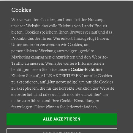
Cookies
Wir verwenden Cookies, um Ihnen bei der Nutzung
unserer Website das volle Erlebnis von Lands' End zu
bieten. Cookies speichern Ihren Browserverlauf und das
Produkt, das Sie Ihrem Warenkorb hinzugefügt haben.
AGB
Datenschutz & Sicherheit
Unter anderem verwenden wir Cookies, um
personalisierte Werbung anzuzeigen, gezielte
Cookies
-
Ich möchte auswählen
Barrierefreiheit
Marketingkampagnen einzurichten und den Website-
Traffic zu messen. Wenn Sie weitere Informationen
Site Map
Internationale Websites
benötigen, lesen Sie bitte unsere
Cookie-Richtlinie
.
Klicken Sie auf „ALLE AKZEPTIEREN“ um alle Cookies
zu akzeptieren, auf „Nur notwendige“ um nur die Cookies
Diese Website ist durch reCAPTCHA geschützt. Es gelten die
zu akzeptieren, die für die korrekte Funktion der Website
Datenschutzerklärung
und
Nutzungsbedingungen
von
erforderlich sind oder auf „Ich möchte auswählen“ um
Google.
mehr zu erfahren und Ihre Cookie-Einstellungen
festzulegen. Diese können Sie jederzeit ändern.
ALLE AKZEPTIEREN