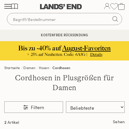
Direkt
Direkt
Direkt
zum
zur
zur
Inhalt
Navigation
Suche
KOSTENFREIE RÜCKSENDUNG
Bis zu -40% auf
August-Favoriten
+ 25% auf Neuheiten. Code: 6A3G |
Details
Startseite
Damen
Hosen
Cordhosen
Cordhosen in Plusgrößen für
Damen
Filtern
Sehen
2
Artikel