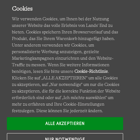
Cookies
Wir verwenden Cookies, um Ihnen bei der Nutzung
unserer Website das volle Erlebnis von Lands' End zu
bieten. Cookies speichern Ihren Browserverlauf und das
Produkt, das Sie Ihrem Warenkorb hinzugefügt haben.
AGB
Datenschutz & Sicherheit
Unter anderem verwenden wir Cookies, um
personalisierte Werbung anzuzeigen, gezielte
Cookies
-
Ich möchte auswählen
Barrierefreiheit
Marketingkampagnen einzurichten und den Website-
Traffic zu messen. Wenn Sie weitere Informationen
Site Map
Internationale Websites
benötigen, lesen Sie bitte unsere
Cookie-Richtlinie
.
Klicken Sie auf „ALLE AKZEPTIEREN“ um alle Cookies
zu akzeptieren, auf „Nur notwendige“ um nur die Cookies
Diese Website ist durch reCAPTCHA geschützt. Es gelten die
zu akzeptieren, die für die korrekte Funktion der Website
Datenschutzerklärung
und
Nutzungsbedingungen
von
erforderlich sind oder auf „Ich möchte auswählen“ um
Google.
mehr zu erfahren und Ihre Cookie-Einstellungen
festzulegen. Diese können Sie jederzeit ändern.
ALLE AKZEPTIEREN
NUR NOTWENDIGE