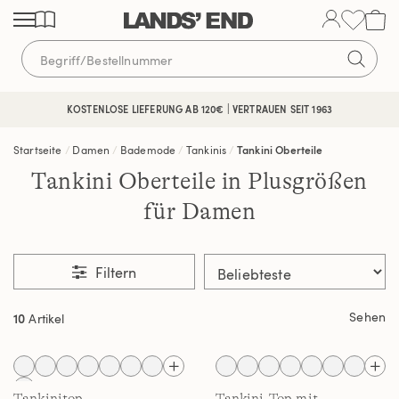
Direkt
Direkt
Direkt
zum
zur
zur
Inhalt
Navigation
Suche
KOSTENLOSE LIEFERUNG AB 120€ | VERTRAUEN SEIT 1963
Startseite
Damen
Bademode
Tankinis
Tankini Oberteile
Tankini Oberteile in Plusgrößen
für Damen
Filtern
Sehen
10
Artikel