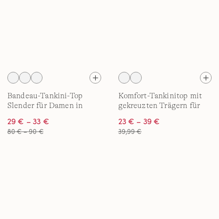
Bandeau-Tankini-Top
Komfort-Tankinitop mit
Slender für Damen in
gekreuzten Trägern für
Plus-Größe
Damen in Plus-Größe
29 € – 33 €
23 € – 39 €
80 € – 90 €
39,99 €