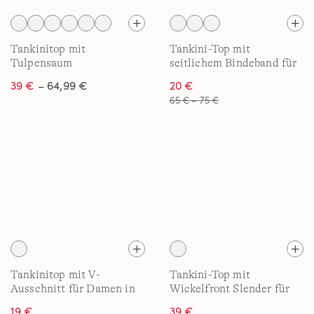
Tankinitop mit
Tankini-Top mit
Tulpensaum
seitlichem Bindeband für
chlorresistent für Damen
Damen in Plus-Größe
39 €
– 64,99 €
20 €
in Plus-Größe
65 € – 75 €
Tankinitop mit V-
Tankini-Top mit
Ausschnitt für Damen in
Wickelfront Slender für
Plus-Größe
Damen in Plus-Größe
19 €
39 €