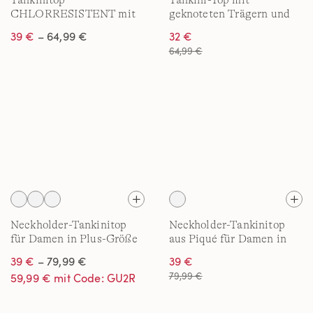
Tankinitop
Tankini-Top mit
CHLORRESISTENT mit
geknoteten Trägern und
V-Ausschnitt für Damen
Flattersaum für Damen in
39 €
– 64,99 €
32 €
in Plus-Größe
Plus-Größe
64,99 €
Neckholder-Tankinitop
Neckholder-Tankinitop
für Damen in Plus-Größe
aus Piqué für Damen in
Plus-Größe
39 €
– 79,99 €
39 €
79,99 €
59,99 € mit Code: GU2R