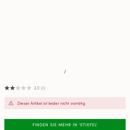
/
2.0
(1)
2.0
von
5
Dieser Artikel ist leider nicht vorrätig
Sternen,
Durchschnittswert
der
Bewertung.
Read
FINDEN SIE MEHR IN 'STIEFEL'
a