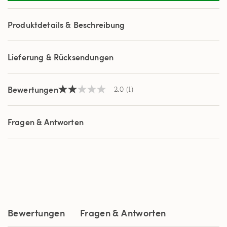
Review.
Link
auf
Produktdetails & Beschreibung
derselben
Seite.
Lieferung & Rücksendungen
Bewertungen
2.0
(1)
2.0
von
5
Sternen,
Fragen & Antworten
Durchschnittswert
der
Bewertung.
Read
a
Review.
Link
auf
derselben
Seite.
Bewertungen
Fragen & Antworten