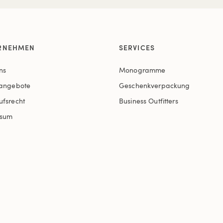
RNEHMEN
SERVICES
ns
Monogramme
nangebote
Geschenkverpackung
ufsrecht
Business Outfitters
ssum