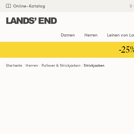
Direkt
Direkt
Direkt

Online-Katalog
zum
zur
zur
Inhalt
Navigation
Suche
Damen
Herren
Leinen von L
-25
Startseite
Herren
Pullover & Strickjacken
Strickjacken