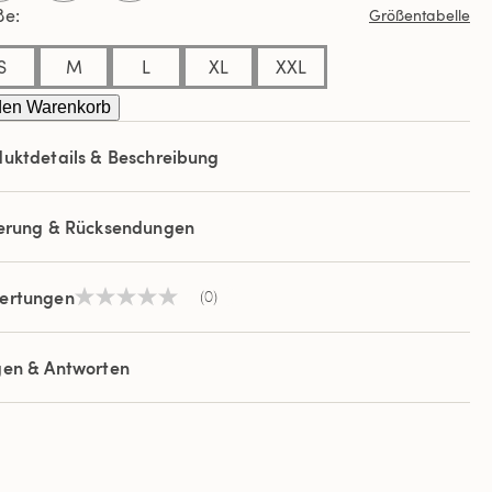
ße
Größentabelle
S
M
L
XL
XXL
den Warenkorb
uktdetails & Beschreibung
ferung & Rücksendungen
ertungen
(0)
Kein
Beurteilungswert
Link
auf
gen & Antworten
derselben
Seite.