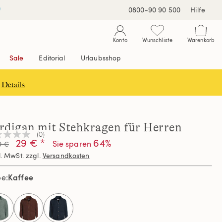
0800-90 90 500
Hilfe
Konto
Wunschliste
Warenkorb
Sale
Editorial
Urlaubsshop
Details
rdigan mit Stehkragen für Herren
(0)
n
29 € *
64%
Sie sparen
9 €
teilungswert
l. MwSt. zzgl.
Versandkosten
elben
Kaffee
be
e.
selected