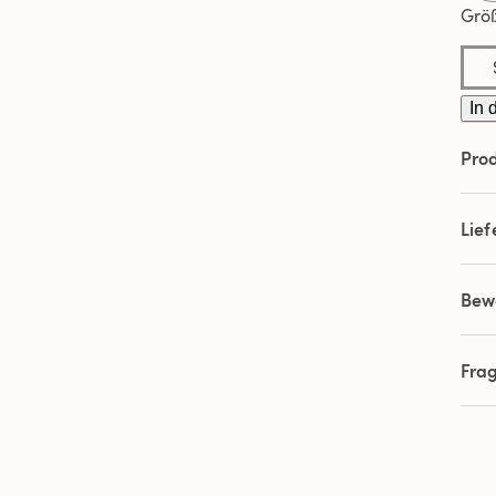
Grö
In 
Prod
Lie
Bew
Fra