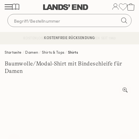
Direkt
Direkt
Direkt
zum
zur
zur
Inhalt
Navigation
Suche
KOSTENFREIE RÜCKSENDUNG
KOSTENLOSE LIEFERUNG AB 120€ | VERTRAUEN SEIT 1963
Startseite
Damen
Shirts & Tops
Shirts
Baumwolle/Modal-Shirt mit Bindeschleife für
Damen