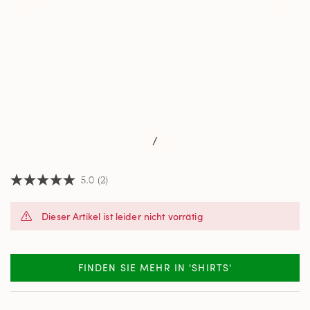
/
5.0
(2)
5.0
von
5
Dieser Artikel ist leider nicht vorrätig
Sternen,
Durchschnittswert
der
Bewertung.
Read
FINDEN SIE MEHR IN 'SHIRTS'
2
Reviews.
Link
auf