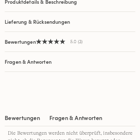
Produktdetails & Beschreibung
derselben
Seite.
Lieferung & Rücksendungen
Bewertungen
5.0
(2)
5.0
von
5
Sternen,
Fragen & Antworten
Durchschnittswert
der
Bewertung.
Read
2
Reviews.
Link
auf
derselben
Seite.
Bewertungen
Fragen & Antworten
Die Bewertungen werden nicht überprüft, insbesondere