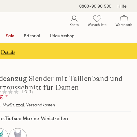
0800-90 90 500
Hilfe
Konto
Wunschliste
Warenkorb
Sale
Editorial
Urlaubsshop
Details
deanzug Slender mit Taillenband und
rzausschnitt für Damen
1.0
(1)
€ *
l. MwSt. zzgl.
Versandkosten
nen,
hschnittswert
Tiefsee Marine Ministreifen
be
ertung.
d