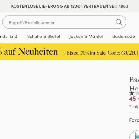
 SICHER BEZAHLEN
KOSTENLOSE LIEFERUNG AB 120€ | VERTRAUEN SEIT 1963
ands' End
Schuhe & Stiefel
Jacken & Mäntel
Bademode
% auf Neuheiten
+ bis zu -70% im Sale. Code: GU2R |
Ba
He
1.0
45 
von
5
* ink
Ster
Durc
Far
der
Bew
Rea
a