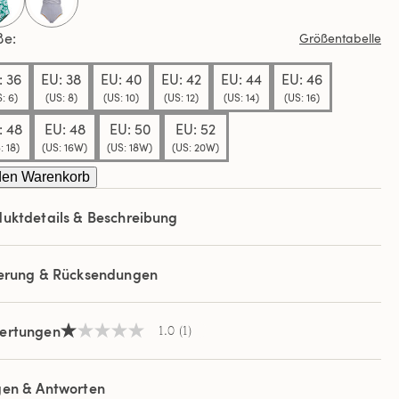
ew.
selected
ße
Größentabelle
elben
e.
: 36
EU: 38
EU: 40
EU: 42
EU: 44
EU: 46
: 6)
(US: 8)
(US: 10)
(US: 12)
(US: 14)
(US: 16)
: 48
EU: 48
EU: 50
EU: 52
: 18)
(US: 16W)
(US: 18W)
(US: 20W)
den Warenkorb
uktdetails & Beschreibung
ferung & Rücksendungen
ertungen
1.0
(1)
1.0
von
5
Sternen,
gen & Antworten
Durchschnittswert