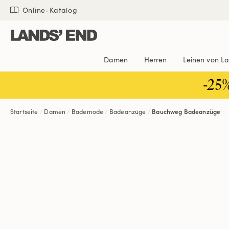
Direkt
Direkt
Direkt

Online-Katalog
zum
zur
zur
Inhalt
Navigation
Suche
Damen
Herren
Leinen von L
-25
Startseite
Damen
Bademode
Badeanzüge
Bauchweg Badeanzüge