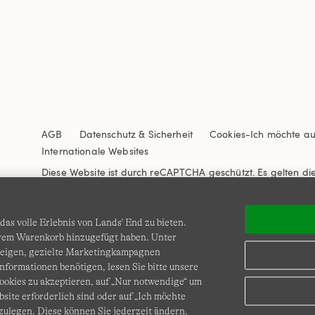
AGB
Datenschutz & Sicherheit
Cookies
-
Ich möchte a
Internationale Websites
Diese Website ist durch reCAPTCHA geschützt. Es gelten di
Nutzungsbedingungen
von Google.
as volle Erlebnis von Lands' End zu bieten.
Ihrem Warenkorb hinzugefügt haben. Unter
zeigen, gezielte Marketingkampagnen
nformationen benötigen, lesen Sie bitte unsere
okies zu akzeptieren, auf „Nur notwendige“ um
bsite erforderlich sind oder auf „Ich möchte
© COPYRIGHT
LANDS' END EUROPE
zulegen. Diese können Sie jederzeit ändern.