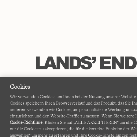
Cookies
Wir verwenden Cookies, um Ihnen bei der Nutzung unserer Website d
Cookies speichern Ihren Browserverlauf und das Produkt, das Sie 
anderem verwenden wir Cookies, um personalisierte Werbung anzu
einzurichten und den Website-Traffic zu messen. Wenn Sie weitere I
Cookie-Richtlinie
. Klicken Sie auf „ALLE AKZEPTIEREN“ um alle Co
nur die Cookies zu akzeptieren, die für die korrekte Funktion der We
auswählen“ um mehr zu erfahren und Ihre Cookie-Einstellungen fest