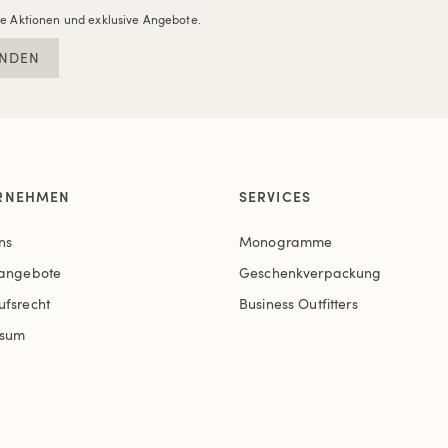
re Aktionen und exklusive Angebote.
NDEN
RNEHMEN
SERVICES
ns
Monogramme
nangebote
Geschenkverpackung
ufsrecht
Business Outfitters
ssum