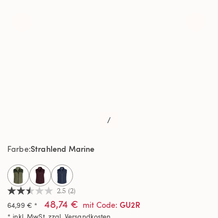
/
Strahlend Marine
Farbe
selected
2.5
(2)
2.5
48,74 €
von
GU2R
mit Code
:
64,99 € *
5
* inkl. MwSt. zzgl.
Versandkosten
Sternen,