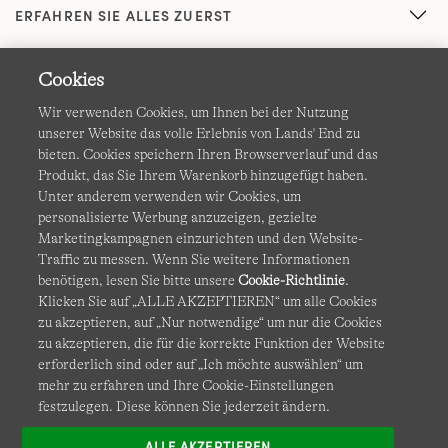
ERFAHREN SIE ALLES ZUERST
Cookies
Wir verwenden Cookies, um Ihnen bei der Nutzung
unserer Website das volle Erlebnis von Lands' End zu
bieten. Cookies speichern Ihren Browserverlauf und das
Produkt, das Sie Ihrem Warenkorb hinzugefügt haben.
AGB
Datenschutz & Sicherheit
Unter anderem verwenden wir Cookies, um
personalisierte Werbung anzuzeigen, gezielte
Cookies
-
Ich möchte auswählen
Barrierefreiheit
Marketingkampagnen einzurichten und den Website-
Traffic zu messen. Wenn Sie weitere Informationen
Site Map
Internationale Websites
benötigen, lesen Sie bitte unsere
Cookie-Richtlinie
.
Klicken Sie auf „ALLE AKZEPTIEREN“ um alle Cookies
zu akzeptieren, auf „Nur notwendige“ um nur die Cookies
Diese Website ist durch reCAPTCHA geschützt. Es gelten die
zu akzeptieren, die für die korrekte Funktion der Website
Datenschutzerklärung
und
Nutzungsbedingungen
von
erforderlich sind oder auf „Ich möchte auswählen“ um
Google.
mehr zu erfahren und Ihre Cookie-Einstellungen
festzulegen. Diese können Sie jederzeit ändern.
ALLE AKZEPTIEREN