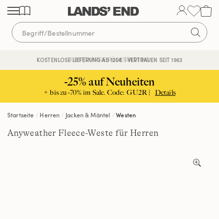
Direkt
Direkt
Direkt
zum
zur
zur
Inhalt
Navigation
Suche
KOSTENFREIE RÜCKSENDUNG
KOSTENLOSE LIEFERUNG AB 120€ | VERTRAUEN SEIT 1963
-25% auf Neuheiten
+ bis zu -70% im Sale. Code: GU2R |
Details
Startseite
Herren
Jacken & Mäntel
Westen
Anyweather Fleece-Weste für Herren