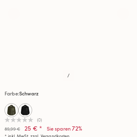
/
Schwarz
Farbe
selected
(0)
Kein
25 € *
72%
Beurteilungswert
Sie sparen
89,99 €
Link
* inkl. MwSt. zzgl.
Versandkosten
auf