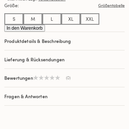
derselben
Größe
Größentabelle
Seite.
S
M
L
XL
XXL
In den Warenkorb
Produktdetails & Beschreibung
Lieferung & Rücksendungen
Bewertungen
(0)
Kein
Beurteilungswert
Link
auf
Fragen & Antworten
derselben
Seite.