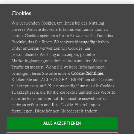
Cookies
Wir verwenden Cookies, um Ihnen bei der Nutzung
unserer Website das volle Erlebnis von Lands' End zu
bieten. Cookies speichern Ihren Browserverlauf und das
Produkt, das Sie Ihrem Warenkorb hinzugefügt haben.
AGB
Datenschutz & Sicherheit
Unter anderem verwenden wir Cookies, um
personalisierte Werbung anzuzeigen, gezielte
Cookies
-
Ich möchte auswählen
Barrierefreiheit
Marketingkampagnen einzurichten und den Website-
Traffic zu messen. Wenn Sie weitere Informationen
Site Map
Internationale Websites
benötigen, lesen Sie bitte unsere
Cookie-Richtlinie
.
Klicken Sie auf „ALLE AKZEPTIEREN“ um alle Cookies
zu akzeptieren, auf „Nur notwendige“ um nur die Cookies
Diese Website ist durch reCAPTCHA geschützt. Es gelten die
zu akzeptieren, die für die korrekte Funktion der Website
Datenschutzerklärung
und
Nutzungsbedingungen
von
erforderlich sind oder auf „Ich möchte auswählen“ um
Google.
mehr zu erfahren und Ihre Cookie-Einstellungen
festzulegen. Diese können Sie jederzeit ändern.
ALLE AKZEPTIEREN