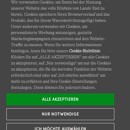
Wir verwenden Cookies, um Ihnen bei der Nutzung
unserer Website das volle Erlebnis von Lands' End zu
bieten. Cookies speichern Ihren Browserverlauf und das
Produkt, das Sie Ihrem Warenkorb hinzugefügt haben.
AGB
Datenschutz & Sicherheit
Unter anderem verwenden wir Cookies, um
personalisierte Werbung anzuzeigen, gezielte
Cookies
-
Ich möchte auswählen
Barrierefreiheit
Marketingkampagnen einzurichten und den Website-
Traffic zu messen. Wenn Sie weitere Informationen
Site Map
Internationale Websites
benötigen, lesen Sie bitte unsere
Cookie-Richtlinie
.
Klicken Sie auf „ALLE AKZEPTIEREN“ um alle Cookies
zu akzeptieren, auf „Nur notwendige“ um nur die Cookies
Diese Website ist durch reCAPTCHA geschützt. Es gelten die
zu akzeptieren, die für die korrekte Funktion der Website
Datenschutzerklärung
und
Nutzungsbedingungen
von
erforderlich sind oder auf „Ich möchte auswählen“ um
Google.
mehr zu erfahren und Ihre Cookie-Einstellungen
festzulegen. Diese können Sie jederzeit ändern.
ALLE AKZEPTIEREN
NUR NOTWENDIGE
ICH MÖCHTE AUSWÄHLEN