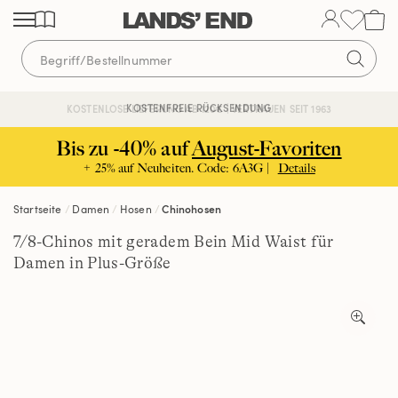
Direkt
Direkt
Direkt
zum
zur
zur
Inhalt
Navigation
Suche
KOSTENFREIE RÜCKSENDUNG
KOSTENLOSE LIEFERUNG AB 120€ | VERTRAUEN SEIT 1963
Bis zu -40% auf
August-Favoriten
+ 25% auf Neuheiten. Code: 6A3G |
Details
Startseite
Damen
Hosen
Chinohosen
7/8-Chinos mit geradem Bein Mid Waist für
Damen in Plus-Größe