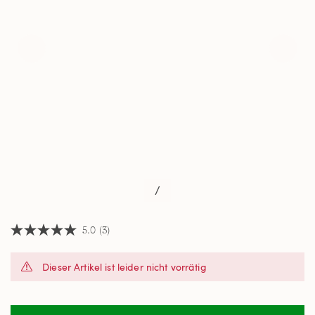
/
5.0
(3)
5.0
von
5
Dieser Artikel ist leider nicht vorrätig
Sternen,
Durchschnittswert
der
Bewertung.
Read