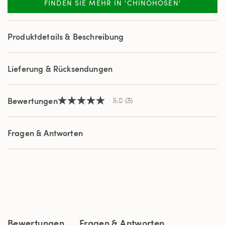
FINDEN SIE MEHR IN 'CHINOHOSEN'
3
Reviews.
Link
auf
Produktdetails & Beschreibung
derselben
Seite.
Lieferung & Rücksendungen
Bewertungen
5.0
(3)
5.0
von
5
Sternen,
Fragen & Antworten
Durchschnittswert
der
Bewertung.
Read
3
Reviews.
Link
auf
derselben
Seite.
Bewertungen
Fragen & Antworten