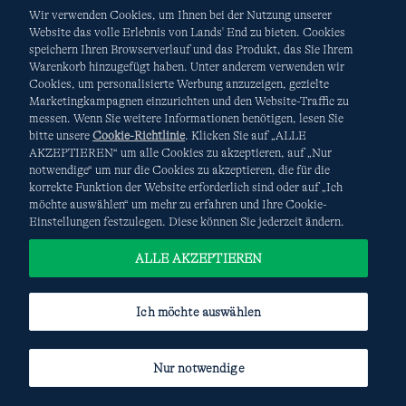
Wir verwenden Cookies, um Ihnen bei der Nutzung unserer
Website das volle Erlebnis von Lands' End zu bieten. Cookies
speichern Ihren Browserverlauf und das Produkt, das Sie Ihrem
Warenkorb hinzugefügt haben. Unter anderem verwenden wir
AGB
Datenschutz & Sicherheit
Cookies, um personalisierte Werbung anzuzeigen, gezielte
Marketingkampagnen einzurichten und den Website-Traffic zu
Cookies
-
Ich möchte auswählen
Site Map
messen. Wenn Sie weitere Informationen benötigen, lesen Sie
bitte unsere
Cookie-Richtlinie
. Klicken Sie auf „ALLE
Internationale Websites
AKZEPTIEREN“ um alle Cookies zu akzeptieren, auf „Nur
notwendige“ um nur die Cookies zu akzeptieren, die für die
korrekte Funktion der Website erforderlich sind oder auf „Ich
Diese Website ist durch reCAPTCHA geschützt. Es gelten die
möchte auswählen“ um mehr zu erfahren und Ihre Cookie-
Datenschutzerklärung
und
Nutzungsbedingungen
von
Einstellungen festzulegen. Diese können Sie jederzeit ändern.
Google.
ALLE AKZEPTIEREN
Ich möchte auswählen
Nur notwendige
© COPYRIGHT
LANDS' END EUROPE