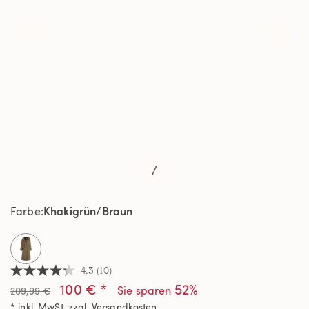
/
Khakigrün/Braun
Farbe
selected
4.3
(10)
4.3
100 € *
52%
von
Sie sparen
209,99 €
5
* inkl. MwSt. zzgl.
Versandkosten
Sternen,