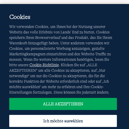
Cookies
Wir verwenden Cookies, um Ihnen bei der Nutzung unserer
Website das volle Erlebnis von Lands' End zu bieten. Cookies
speichern Ihren Browserverlauf und das Produkt, das Sie Ihrem
Warenkorb hinzugefügt haben. Unter anderem verwenden wir
AGB
Datenschutz & Sicherheit
Cookies, um personalisierte Werbung anzuzeigen, gezielte
Marketingkampagnen einzurichten und den Website-Traffic zu
Cookies
-
Ich möchte auswählen
Site Map
messen. Wenn Sie weitere Informationen benötigen, lesen Sie
bitte unsere
Cookie-Richtlinie
. Klicken Sie auf „ALLE
Internationale Websites
AKZEPTIEREN“ um alle Cookies zu akzeptieren, auf „Nur
notwendige“ um nur die Cookies zu akzeptieren, die für die
korrekte Funktion der Website erforderlich sind oder auf „Ich
Diese Website ist durch reCAPTCHA geschützt. Es gelten die
möchte auswählen“ um mehr zu erfahren und Ihre Cookie-
Datenschutzerklärung
und
Nutzungsbedingungen
von
Einstellungen festzulegen. Diese können Sie jederzeit ändern.
Google.
ALLE AKZEPTIEREN
Ich möchte auswählen