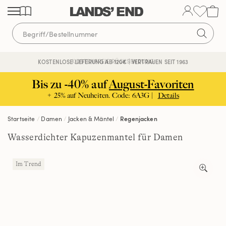
Direkt
Direkt
Direkt
zum
zur
zur
Inhalt
Navigation
Suche
KOSTENFREIE RÜCKSENDUNG
KOSTENLOSE LIEFERUNG AB 120€ | VERTRAUEN SEIT 1963
Bis zu -40% auf
August-Favoriten
+ 25% auf Neuheiten. Code: 6A3G |
Details
Startseite
Damen
Jacken & Mäntel
Regenjacken
Wasserdichter Kapuzenmantel für Damen