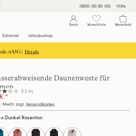
0800-90 90 100
Hilfe
Konto
Wunschliste
Warenkorb
Editorial
Urlaubsshop
ode: 6A3G |
Details
sserabweisende Daunenweste für
men
3.2
(6)
€ *
l. MwSt. zzgl.
Versandkosten
nen,
hschnittswert
Dunkel Rosenton
be
ertung.
d