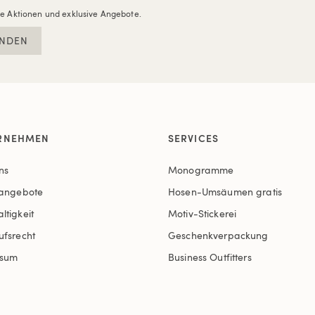
re Aktionen und exklusive Angebote.
NDEN
RNEHMEN
SERVICES
ns
Monogramme
nangebote
Hosen-Umsäumen gratis
ltigkeit
Motiv-Stickerei
ufsrecht
Geschenkverpackung
ssum
Business Outfitters