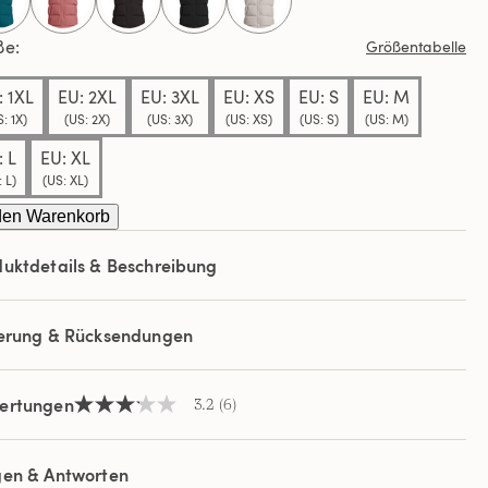
ews.
selected
ße
Größentabelle
elben
e.
: 1XL
EU: 2XL
EU: 3XL
EU: XS
EU: S
EU: M
: 1X)
(US: 2X)
(US: 3X)
(US: XS)
(US: S)
(US: M)
: L
EU: XL
 L)
(US: XL)
den Warenkorb
uktdetails & Beschreibung
ferung & Rücksendungen
ertungen
3.2
(6)
3.2
von
5
Sternen,
gen & Antworten
Durchschnittswert