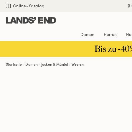
Direkt
Direkt
Direkt

Online-Katalog
zum
zur
zur
Inhalt
Navigation
Suche
Damen
Herren
Ne
Bis zu -40
Startseite
Damen
Jacken & Mäntel
Westen