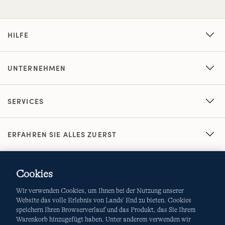
HILFE
UNTERNEHMEN
SERVICES
ERFAHREN SIE ALLES ZUERST
Cookies
Wir verwenden Cookies, um Ihnen bei der Nutzung unserer
Website das volle Erlebnis von Lands' End zu bieten. Cookies
speichern Ihren Browserverlauf und das Produkt, das Sie Ihrem
Warenkorb hinzugefügt haben. Unter anderem verwenden wir
AGB
Datenschutz & Sicherheit