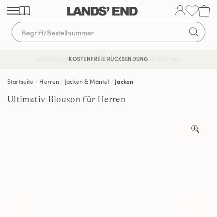
Direkt
Direkt
Direkt
zum
zur
zur
Inhalt
Navigation
Suche
KOSTENFREIE RÜCKSENDUNG
KOSTENLOSE LIEFERUNG AB 120€ | VERTRAUEN SEIT 1963
Startseite
Herren
Jacken & Mäntel
Jacken
Ultimativ-Blouson für Herren