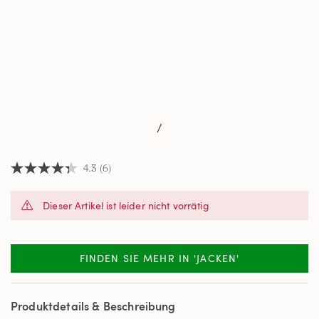
/
4.3
(6)
4.3
von
5
Dieser Artikel ist leider nicht vorrätig
Sternen,
Durchschnittswert
der
Bewertung.
Read
FINDEN SIE MEHR IN 'JACKEN'
6
Reviews.
Link
auf
Produktdetails & Beschreibung
derselben