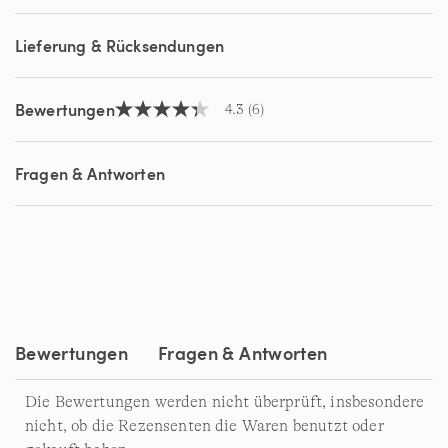
Seite.
Lieferung & Rücksendungen
Bewertungen
4.3
(6)
4.3
von
5
Sternen,
Fragen & Antworten
Durchschnittswert
der
Bewertung.
Read
6
Reviews.
Link
auf
derselben
Seite.
Bewertungen
Fragen & Antworten
Die Bewertungen werden nicht überprüft, insbesondere
nicht, ob die Rezensenten die Waren benutzt oder