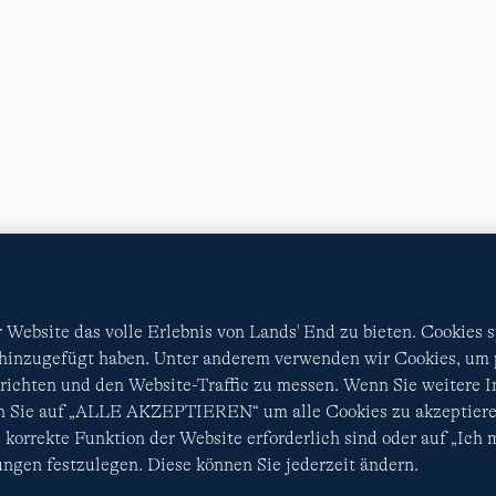
AGB
Datenschutz & Sicherheit
Cookies
-
Ich möchte a
Diese Website ist durch reCAPTCHA geschützt. Es gelten di
Nutzungsbedingungen
von Google.
Website das volle Erlebnis von Lands' End zu bieten. Cookies 
 hinzugefügt haben. Unter anderem verwenden wir Cookies, um p
ichten und den Website-Traffic zu messen. Wenn Sie weitere 
en Sie auf „ALLE AKZEPTIEREN“ um alle Cookies zu akzeptiere
 korrekte Funktion der Website erforderlich sind oder auf „Ich
ngen festzulegen. Diese können Sie jederzeit ändern.
© COPYRIGHT
LANDS' END EUROPE