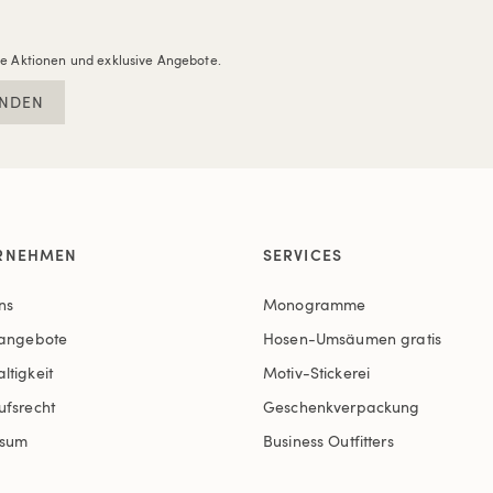
re Aktionen und exklusive Angebote.
NDEN
RNEHMEN
SERVICES
ns
Monogramme
nangebote
Hosen-Umsäumen gratis
ltigkeit
Motiv-Stickerei
ufsrecht
Geschenkverpackung
ssum
Business Outfitters