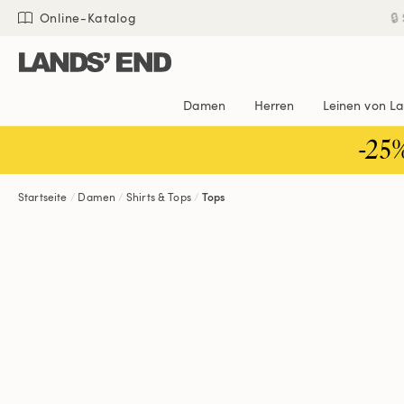
Direkt
Direkt
Direkt

Online-Katalog
zum
zur
zur
Inhalt
Navigation
Suche
Damen
Herren
Leinen von L
-25
Startseite
Damen
Shirts & Tops
Tops