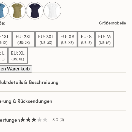
ews.
selected
elben
e.
ße
Größentabelle
: 1XL
EU: 2XL
EU: 3XL
EU: XS
EU: S
EU: M
: 1X)
(US: 2X)
(US: 3X)
(US: XS)
(US: S)
(US: M)
: L
EU: XL
 L)
(US: XL)
den Warenkorb
uktdetails & Beschreibung
ferung & Rücksendungen
ertungen
3.0
(2)
3.0
von
5