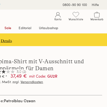
0800-90 90 100
Hilfe
Konto
Wunschliste
Warenkorb
Sale
Editorial
Urlaubsshop
Details
pima-Shirt mit V-Ausschnitt und
ppärmeln für Damen
3.0
(2)
37,49 €
GU2R
mit Code
:
9 € *
l. MwSt. zzgl.
Versandkosten
nen,
hschnittswert
ertung.
Petrolblau Ozean
d
be