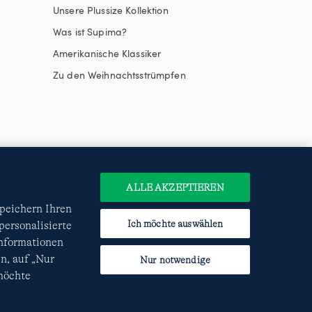
Unsere Plussize Kollektion
Was ist Supima?
Amerikanische Klassiker
Zu den Weihnachtsstrümpfen
uswählen
Site Map
Internationale Websites
e
Datenschutzerklärung
und
ALLE AKZEPTIEREN
speichern Ihren
Ich möchte auswählen
ersonalisierte
Informationen
n, auf „Nur
Nur notwendige
 möchte