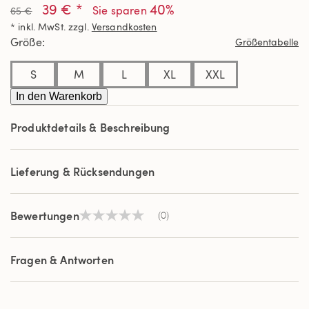
39 € *
40%
Beurteilungswert
Sie sparen
65 €
Link
* inkl. MwSt. zzgl.
Versandkosten
auf
derselben
Größe
Größentabelle
Seite.
S
M
L
XL
XXL
In den Warenkorb
Produktdetails & Beschreibung
Lieferung & Rücksendungen
Bewertungen
(0)
Kein
Beurteilungswert
Link
auf
Fragen & Antworten
derselben
Seite.