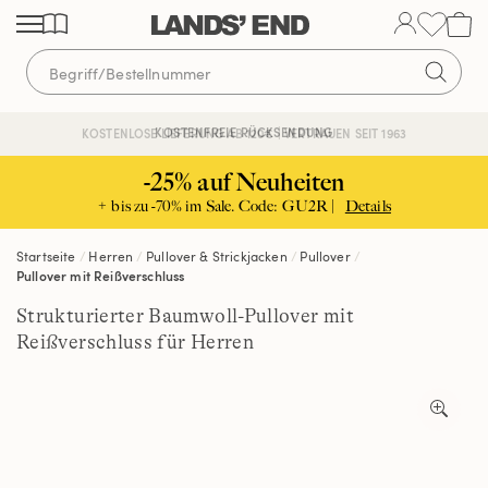
Direkt
Direkt
Direkt
zum
zur
zur
Inhalt
Navigation
Suche
KOSTENFREIE RÜCKSENDUNG
KOSTENLOSE LIEFERUNG AB 120€ | VERTRAUEN SEIT 1963
-25% auf Neuheiten
+ bis zu -70% im Sale. Code: GU2R |
Details
Startseite
Herren
Pullover & Strickjacken
Pullover
Pullover mit Reißverschluss
Strukturierter Baumwoll-Pullover mit
Reißverschluss für Herren