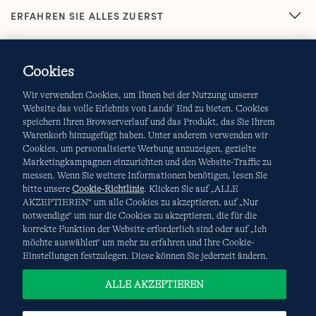
ERFAHREN SIE ALLES ZUERST
Cookies
Wir verwenden Cookies, um Ihnen bei der Nutzung unserer
Website das volle Erlebnis von Lands' End zu bieten. Cookies
speichern Ihren Browserverlauf und das Produkt, das Sie Ihrem
Warenkorb hinzugefügt haben. Unter anderem verwenden wir
AGB
Datenschutz & Sicherheit
Cookies, um personalisierte Werbung anzuzeigen, gezielte
Marketingkampagnen einzurichten und den Website-Traffic zu
Cookies
-
Ich möchte auswählen
Site Map
messen. Wenn Sie weitere Informationen benötigen, lesen Sie
bitte unsere
Cookie-Richtlinie
. Klicken Sie auf „ALLE
Internationale Websites
AKZEPTIEREN“ um alle Cookies zu akzeptieren, auf „Nur
notwendige“ um nur die Cookies zu akzeptieren, die für die
korrekte Funktion der Website erforderlich sind oder auf „Ich
Diese Website ist durch reCAPTCHA geschützt. Es gelten die
möchte auswählen“ um mehr zu erfahren und Ihre Cookie-
Datenschutzerklärung
und
Nutzungsbedingungen
von
Einstellungen festzulegen. Diese können Sie jederzeit ändern.
Google.
ALLE AKZEPTIEREN