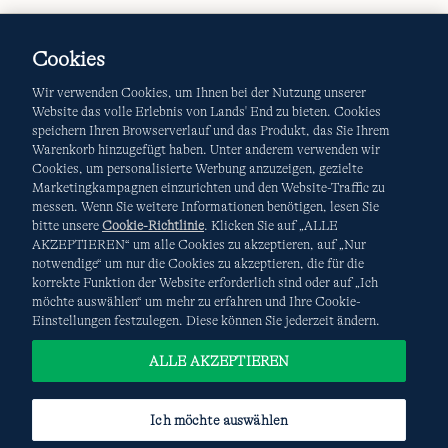
Cookies
Wir verwenden Cookies, um Ihnen bei der Nutzung unserer
Website das volle Erlebnis von Lands' End zu bieten. Cookies
speichern Ihren Browserverlauf und das Produkt, das Sie Ihrem
Warenkorb hinzugefügt haben. Unter anderem verwenden wir
AGB
Datenschutz & Sicherheit
Cookies, um personalisierte Werbung anzuzeigen, gezielte
Marketingkampagnen einzurichten und den Website-Traffic zu
Cookies
-
Ich möchte auswählen
Site Map
messen. Wenn Sie weitere Informationen benötigen, lesen Sie
bitte unsere
Cookie-Richtlinie
. Klicken Sie auf „ALLE
Internationale Websites
AKZEPTIEREN“ um alle Cookies zu akzeptieren, auf „Nur
notwendige“ um nur die Cookies zu akzeptieren, die für die
korrekte Funktion der Website erforderlich sind oder auf „Ich
Diese Website ist durch reCAPTCHA geschützt. Es gelten die
möchte auswählen“ um mehr zu erfahren und Ihre Cookie-
Datenschutzerklärung
und
Nutzungsbedingungen
von
Einstellungen festzulegen. Diese können Sie jederzeit ändern.
Google.
ALLE AKZEPTIEREN
Ich möchte auswählen