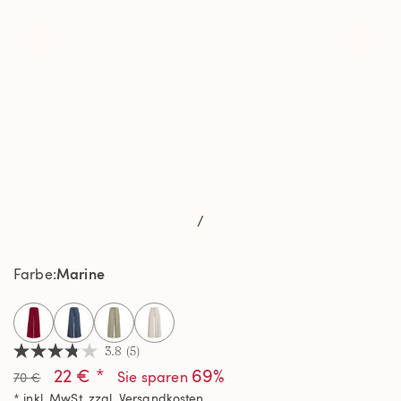
/
Marine
Farbe
selected
3.8
(5)
3.8
22 € *
69%
von
Sie sparen
70 €
5
* inkl. MwSt. zzgl.
Versandkosten
Sternen,