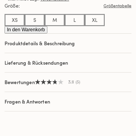
Durchschnittswert
Größe
Größentabelle
der
Bewertung.
Read
XS
S
M
L
XL
5
Reviews.
In den Warenkorb
Link
auf
Produktdetails & Beschreibung
derselben
Seite.
Lieferung & Rücksendungen
Bewertungen
3.8
(5)
3.8
von
5
Sternen,
Fragen & Antworten
Durchschnittswert
der
Bewertung.
Read
5
Reviews.
Link