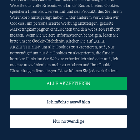
Website das volle Erlebnis von Lands' End zu bieten. Cookies
speichern Ihren Browserverlauf und das Produkt, das Sie Ihrem
Warenkorb hinzugefügt haben. Unter anderem verwenden wir
AGB
Datenschutz & Sicherheit
Cookies, um personalisierte Werbung anzuzeigen, gezielte
Marketingkampagnen einzurichten und den Website-Traffic zu
Cookies
-
Ich möchte auswählen
Site Map
messen. Wenn Sie weitere Informationen benötigen, lesen Sie
bitte unsere
Cookie-Richtlinie
. Klicken Sie auf „ALLE
Internationale Websites
AKZEPTIEREN“ um alle Cookies zu akzeptieren, auf „Nur
notwendige“ um nur die Cookies zu akzeptieren, die für die
korrekte Funktion der Website erforderlich sind oder auf „Ich
Diese Website ist durch reCAPTCHA geschützt. Es gelten die
möchte auswählen“ um mehr zu erfahren und Ihre Cookie-
Datenschutzerklärung
und
Nutzungsbedingungen
von
Einstellungen festzulegen. Diese können Sie jederzeit ändern.
Google.
ALLE AKZEPTIEREN
Ich möchte auswählen
Nur notwendige
© COPYRIGHT
LANDS' END EUROPE