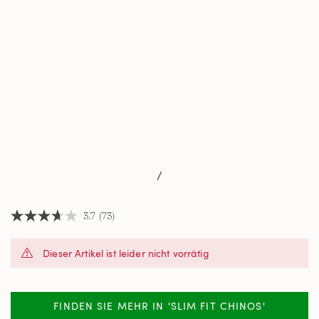
/
3.7
(73)
3.7
von
5
Dieser Artikel ist leider nicht vorrätig
Sternen,
Durchschnittswert
der
Bewertung.
Read
FINDEN SIE MEHR IN 'SLIM FIT CHINOS'
73