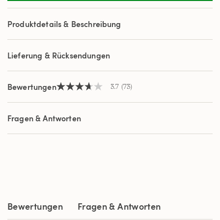
Reviews.
Link
auf
Produktdetails & Beschreibung
derselben
Seite.
Lieferung & Rücksendungen
Bewertungen
3.7
(73)
3.7
von
5
Sternen,
Fragen & Antworten
Durchschnittswert
der
Bewertung.
Read
73
Reviews.
Link
auf
derselben
Seite.
Bewertungen
Fragen & Antworten