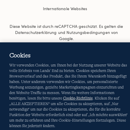
Internationale Websites
Diese Website ist durch reCAPTCHA geschützt. Es gelten die
Datenschutzerklärung
und
Nutzungsbedingungen
von
Google.
Cookies
Wir verwenden Cookies, um Ihnen bei der Nutzung unserer Website das
volle Erlebnis von Lands' End zu bieten. Cookies speichern Ihren
Browserverlauf und das Produkt, das Sie Ihrem Warenkorb hinzugefügt
haben. Unter anderem verwenden wir Cookies, um personalisierte
Werbung anzuzeigen, gezielte Marketingkampagnen einzurichten und
© COPYRIGHT
LANDS' END EUROPE
den Website-Traffic zu messen. Wenn Sie weitere Informationen
benötigen, lesen Sie bitte unsere
Cookie-Richtlinie
. Klicken Sie auf
„ALLE AKZEPTIEREN“ um alle Cookies zu akzeptieren, auf „Nur
notwendige“ um nur die Cookies zu akzeptieren, die für die korrekte
Funktion der Website erforderlich sind oder auf „Ich möchte auswählen“
um mehr zu erfahren und Ihre Cookie-Einstellungen festzulegen. Diese
können Sie jederzeit ändern.