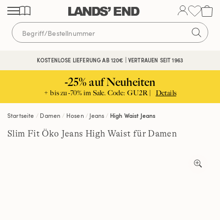
Direkt
Direkt
Direkt
zum
zur
zur
Inhalt
Navigation
Suche
KOSTENLOSE LIEFERUNG AB 120€ | VERTRAUEN SEIT 1963
-25% auf Neuheiten
+ bis zu -70% im Sale. Code: GU2R |
Details
Startseite
Damen
Hosen
Jeans
High Waist Jeans
Slim Fit Öko Jeans High Waist für Damen