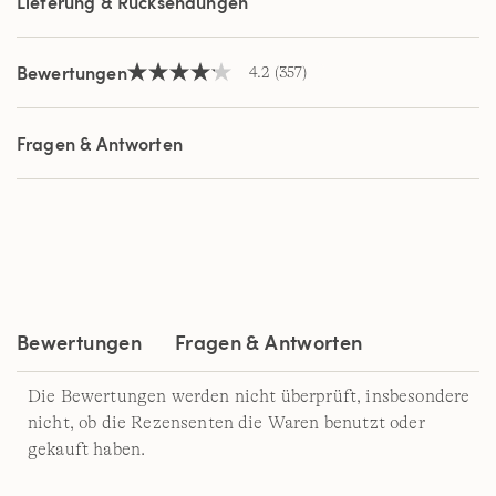
Lieferung & Rücksendungen
Bewertungen
4.2
(357)
4.2
von
5
Sternen,
Fragen & Antworten
Durchschnittswert
der
Bewertung.
Read
357
Reviews.
Link
auf
derselben
Seite.
Bewertungen
Fragen & Antworten
Die Bewertungen werden nicht überprüft, insbesondere
nicht, ob die Rezensenten die Waren benutzt oder
gekauft haben.