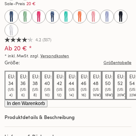
Sale-Preis
20 €
selected
4.2
(357)
4.2
Ab 20 € *
von
5
* inkl. MwSt. zzgl.
Versandkosten
Sternen,
Durchschnittswert
Größe
Größentabelle
der
Bewertung.
EU:
EU:
EU:
EU:
EU:
EU:
EU:
EU:
EU:
EU:
EU
Read
357
34
36
38
40
42
44
46
48
50
52
54
Reviews.
(US:
(US:
(US:
(US:
(US:
(US:
(US:
(US:
(US:
(US:
(US:
Link
4)
6)
8)
10)
12)
14)
16)
16W)
18W)
20W)
22W
auf
derselben
In den Warenkorb
Seite.
Produktdetails & Beschreibung