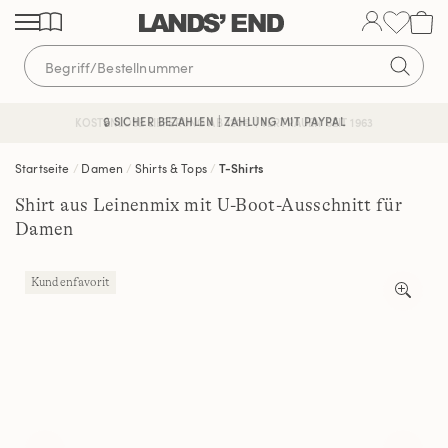
Direkt
Direkt
Direkt
zum
zur
zur
Inhalt
Navigation
Suche
🔒 SICHER BEZAHLEN | ZAHLUNG MIT PAYPAL
KOSTENLOSE LIEFERUNG AB 120€ | VERTRAUEN SEIT 1963
Startseite
Damen
Shirts & Tops
T-Shirts
Shirt aus Leinenmix mit U-Boot-Ausschnitt für
Damen