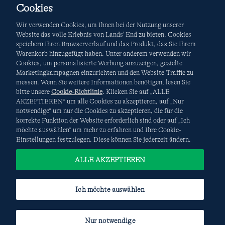
Cookies
Wir verwenden Cookies, um Ihnen bei der Nutzung unserer
Website das volle Erlebnis von Lands' End zu bieten. Cookies
speichern Ihren Browserverlauf und das Produkt, das Sie Ihrem
Warenkorb hinzugefügt haben. Unter anderem verwenden wir
AGB
Datenschutz & Sicherheit
Cookies, um personalisierte Werbung anzuzeigen, gezielte
Marketingkampagnen einzurichten und den Website-Traffic zu
Cookies
-
Ich möchte auswählen
Site Map
messen. Wenn Sie weitere Informationen benötigen, lesen Sie
bitte unsere
Cookie-Richtlinie
. Klicken Sie auf „ALLE
Internationale Websites
AKZEPTIEREN“ um alle Cookies zu akzeptieren, auf „Nur
notwendige“ um nur die Cookies zu akzeptieren, die für die
korrekte Funktion der Website erforderlich sind oder auf „Ich
Diese Website ist durch reCAPTCHA geschützt. Es gelten die
möchte auswählen“ um mehr zu erfahren und Ihre Cookie-
Datenschutzerklärung
und
Nutzungsbedingungen
von
Einstellungen festzulegen. Diese können Sie jederzeit ändern.
Google.
ALLE AKZEPTIEREN
Ich möchte auswählen
Nur notwendige