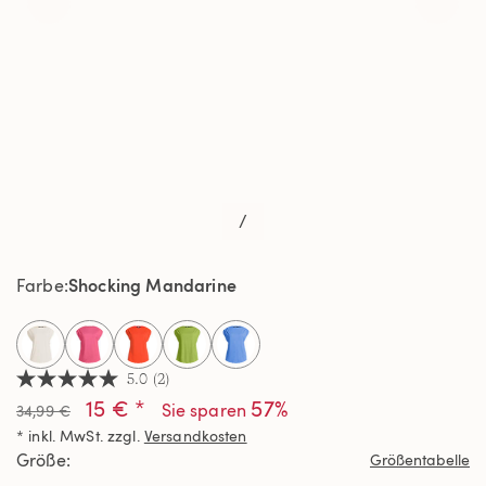
/
Shocking Mandarine
Farbe
selected
5.0
(2)
5.0
15 € *
57%
von
Sie sparen
34,99 €
5
* inkl. MwSt. zzgl.
Versandkosten
Sternen,
Durchschnittswert
Größe
Größentabelle
der