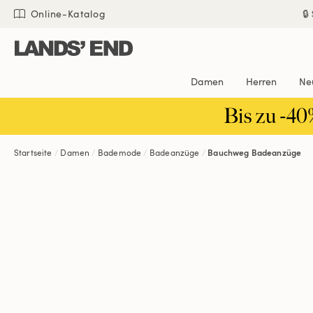
Direkt
Direkt
Direkt

Online-Katalog
zum
zur
zur
Inhalt
Navigation
Suche
Damen
Herren
Ne
Bis zu -40
Startseite
Damen
Bademode
Badeanzüge
Bauchweg Badeanzüge