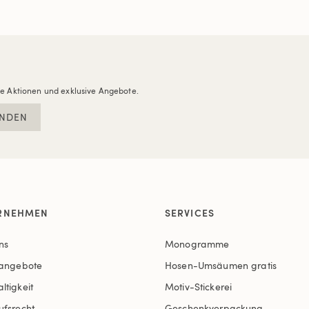
re Aktionen und exklusive Angebote.
NDEN
RNEHMEN
SERVICES
ns
Monogramme
nangebote
Hosen-Umsäumen gratis
ltigkeit
Motiv-Stickerei
ufsrecht
Geschenkverpackung