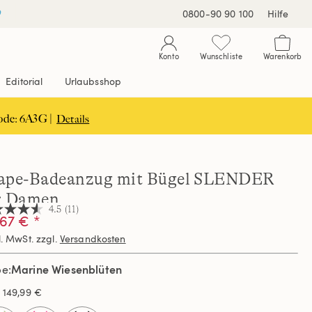
0800-90 90 100
Hilfe
Konto
Wunschliste
Warenkorb
Editorial
Urlaubsshop
ode: 6A3G |
Details
ape-Badeanzug mit Bügel SLENDER
r Damen
4.5
(11)
67 € *
l. MwSt. zzgl.
Versandkosten
nen,
hschnittswert
Marine Wiesenblüten
be
ertung.
s
149,99 €
d