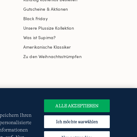
Gutscheine & Aktionen
Black Friday
Unsere Plussize Kollektion
Was ist Supima?
Amerikanische Klassiker
Zu den Weihnachtsstrümpfen
uswählen
Site Map
Internationale Websites
e
Datenschutzerklärung
und
ALLE AKZEPTIEREN
speichern Ihren
Ich möchte auswählen
ersonalisierte
Informationen