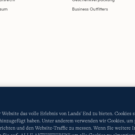
ssum
Business Outfitters
AGB
Datenschutz & Sicherheit
Cookies
-
Ich möchte a
Diese Website ist durch reCAPTCHA geschützt. Es gelten di
Nutzungsbedingungen
von Google.
Website das volle Erlebnis von Lands' End zu bieten. Cookies 
 hinzugefügt haben. Unter anderem verwenden wir Cookies, um p
ichten und den Website-Traffic zu messen. Wenn Sie weitere 