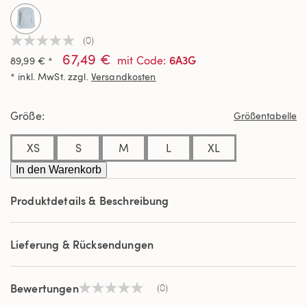
(0)
Kein
67,49 €
Beurteilungswert
6A3G
mit Code
:
89,99 € *
Link
* inkl. MwSt. zzgl.
Versandkosten
auf
derselben
Seite.
Größe
Größentabelle
XS
S
M
L
XL
In den Warenkorb
Produktdetails & Beschreibung
Lieferung & Rücksendungen
Bewertungen
(0)
Kein
Beurteilungswert