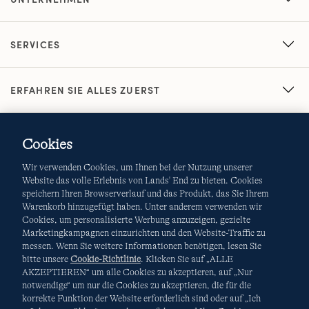
SERVICES
ERFAHREN SIE ALLES ZUERST
Cookies
Wir verwenden Cookies, um Ihnen bei der Nutzung unserer
Website das volle Erlebnis von Lands' End zu bieten. Cookies
speichern Ihren Browserverlauf und das Produkt, das Sie Ihrem
Warenkorb hinzugefügt haben. Unter anderem verwenden wir
AGB
Datenschutz & Sicherheit
Cookies, um personalisierte Werbung anzuzeigen, gezielte
Marketingkampagnen einzurichten und den Website-Traffic zu
Cookies
-
Ich möchte auswählen
Site Map
messen. Wenn Sie weitere Informationen benötigen, lesen Sie
bitte unsere
Cookie-Richtlinie
. Klicken Sie auf „ALLE
Internationale Websites
AKZEPTIEREN“ um alle Cookies zu akzeptieren, auf „Nur
notwendige“ um nur die Cookies zu akzeptieren, die für die
korrekte Funktion der Website erforderlich sind oder auf „Ich
Diese Website ist durch reCAPTCHA geschützt. Es gelten die