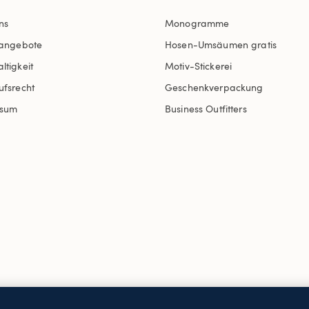
ns
Monogramme
nangebote
Hosen-Umsäumen gratis
ltigkeit
Motiv-Stickerei
ufsrecht
Geschenkverpackung
ssum
Business Outfitters
AGB
Datenschutz & Sicherheit
Cookies
-
Ich möchte a