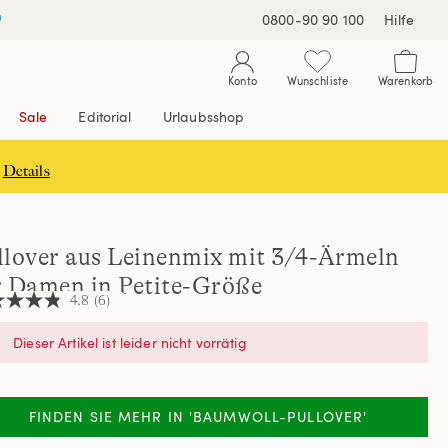
0800-90 90 100
Hilfe
Konto
Wunschliste
Warenkorb
Sale
Editorial
Urlaubsshop
Details
llover aus Leinenmix mit 3/4-Ärmeln
r Damen in Petite-Größe
4.8
(6)
Dieser Artikel ist leider nicht vorrätig
nen,
hschnittswert
ertung.
FINDEN SIE MEHR IN 'BAUMWOLL-PULLOVER'
d