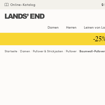
Direkt
Direkt
Direkt

Online-Katalog
zum
zur
zur
Inhalt
Navigation
Suche
Damen
Herren
Leinen von L
-25
Startseite
Damen
Pullover & Strickjacken
Pullover
Baumwoll-Pullove