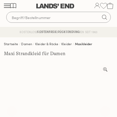
Direkt
Direkt
Direkt
zum
zur
zur
Inhalt
Navigation
Suche
KOSTENFREIE RÜCKSENDUNG
KOSTENLOSE LIEFERUNG AB 120€ | VERTRAUEN SEIT 1963
Startseite
Damen
Kleider & Röcke
Kleider
Maxikleider
Maxi Strandkleid für Damen