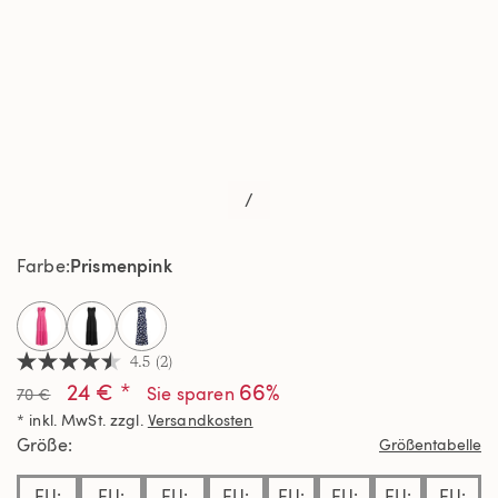
/
Prismenpink
Farbe
selected
4.5
(2)
4.5
24 € *
66%
von
Sie sparen
70 €
5
* inkl. MwSt. zzgl.
Versandkosten
Sternen,
Durchschnittswert
Größe
Größentabelle
der
Bewertung.
EU:
EU:
EU:
EU:
EU:
EU:
EU:
EU:
Read