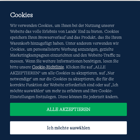
Cookies
Wir verwenden Cookies, um Ihnen bei der Nutzung unserer
Website das volle Erlebnis von Lands' End zu bieten. Cookies
speichern Ihren Browserverlauf und das Produkt, das Sie Ihrem
Warenkorb hinzugefügt haben. Unter anderem verwenden wir
AGB
Datenschutz & Sicherheit
Cookies, um personalisierte Werbung anzuzeigen, gezielte
Marketingkampagnen einzurichten und den Website-Traffic zu
Cookies
-
Ich möchte auswählen
Site Map
messen. Wenn Sie weitere Informationen benötigen, lesen Sie
bitte unsere
Cookie-Richtlinie
. Klicken Sie auf „ALLE
Internationale Websites
AKZEPTIEREN“ um alle Cookies zu akzeptieren, auf „Nur
notwendige“ um nur die Cookies zu akzeptieren, die für die
korrekte Funktion der Website erforderlich sind oder auf „Ich
Diese Website ist durch reCAPTCHA geschützt. Es gelten die
möchte auswählen“ um mehr zu erfahren und Ihre Cookie-
Datenschutzerklärung
und
Nutzungsbedingungen
von
Einstellungen festzulegen. Diese können Sie jederzeit ändern.
Google.
ALLE AKZEPTIEREN
Ich möchte auswählen