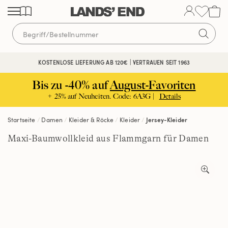
Direkt
Direkt
Direkt
zum
zur
zur
Inhalt
Navigation
Suche
KOSTENLOSE LIEFERUNG AB 120€ | VERTRAUEN SEIT 1963
Bis zu -40% auf
August-Favoriten
+ 25% auf Neuheiten. Code: 6A3G |
Details
Startseite
Damen
Kleider & Röcke
Kleider
Jersey-Kleider
Maxi-Baumwollkleid aus Flammgarn für Damen