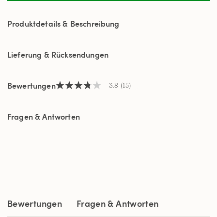
Reviews.
Link
auf
Produktdetails & Beschreibung
derselben
Seite.
Lieferung & Rücksendungen
Bewertungen
3.8
(15)
3.8
von
5
Sternen,
Fragen & Antworten
Durchschnittswert
der
Bewertung.
Read
15
Reviews.
Link
auf
derselben
Seite.
Bewertungen
Fragen & Antworten