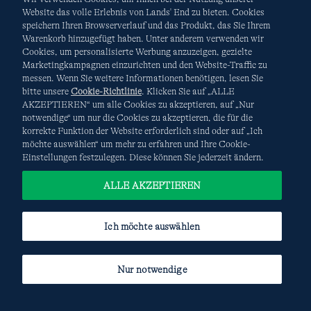
Website das volle Erlebnis von Lands' End zu bieten. Cookies
speichern Ihren Browserverlauf und das Produkt, das Sie Ihrem
Warenkorb hinzugefügt haben. Unter anderem verwenden wir
AGB
Datenschutz & Sicherheit
Cookies, um personalisierte Werbung anzuzeigen, gezielte
Marketingkampagnen einzurichten und den Website-Traffic zu
Cookies
-
Ich möchte auswählen
Site Map
messen. Wenn Sie weitere Informationen benötigen, lesen Sie
bitte unsere
Cookie-Richtlinie
. Klicken Sie auf „ALLE
Internationale Websites
AKZEPTIEREN“ um alle Cookies zu akzeptieren, auf „Nur
notwendige“ um nur die Cookies zu akzeptieren, die für die
korrekte Funktion der Website erforderlich sind oder auf „Ich
Diese Website ist durch reCAPTCHA geschützt. Es gelten die
möchte auswählen“ um mehr zu erfahren und Ihre Cookie-
Datenschutzerklärung
und
Nutzungsbedingungen
von
Einstellungen festzulegen. Diese können Sie jederzeit ändern.
Google.
ALLE AKZEPTIEREN
Ich möchte auswählen
Nur notwendige
© COPYRIGHT
LANDS' END EUROPE