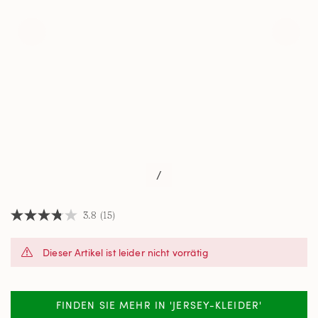
/
3.8
(15)
3.8
von
5
Dieser Artikel ist leider nicht vorrätig
Sternen,
Durchschnittswert
der
Bewertung.
Read
FINDEN SIE MEHR IN 'JERSEY-KLEIDER'
15