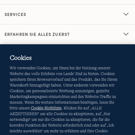
SERVICES
ERFAHREN SIE ALLES ZUERST
Cookies
Wir verwenden Cookies, um Ihnen bei der Nutzung unserer
Website das volle Erlebnis von Lands' End zu bieten. Cookies
speichern Ihren Browserverlauf und das Produkt, das Sie Ihrem
Warenkorb hinzugefügt haben. Unter anderem verwenden wir
AGB
Datenschutz & Sicherheit
Cookies, um personalisierte Werbung anzuzeigen, gezielte
Marketingkampagnen einzurichten und den Website-Traffic zu
Cookies
-
Ich möchte auswählen
Site Map
messen. Wenn Sie weitere Informationen benötigen, lesen Sie
bitte unsere
Cookie-Richtlinie
. Klicken Sie auf „ALLE
Internationale Websites
AKZEPTIEREN“ um alle Cookies zu akzeptieren, auf „Nur
notwendige“ um nur die Cookies zu akzeptieren, die für die
korrekte Funktion der Website erforderlich sind oder auf „Ich
Diese Website ist durch reCAPTCHA geschützt. Es gelten die
möchte auswählen“ um mehr zu erfahren und Ihre Cookie-