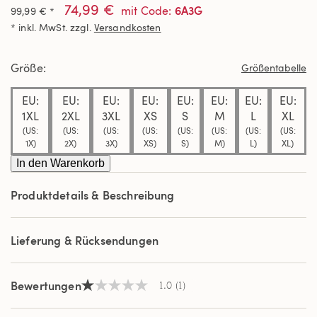
74,99 €
von
6A3G
mit Code
:
99,99 € *
5
* inkl. MwSt. zzgl.
Versandkosten
Sternen,
Durchschnittswert
der
Bewertung.
Größe
Größentabelle
Read
a
Review.
EU:
EU:
EU:
EU:
EU:
EU:
EU:
EU:
Link
1XL
2XL
3XL
XS
S
M
L
XL
auf
(US:
(US:
(US:
(US:
(US:
(US:
(US:
(US:
derselben
Seite.
1X)
2X)
3X)
XS)
S)
M)
L)
XL)
In den Warenkorb
Produktdetails & Beschreibung
Lieferung & Rücksendungen
Bewertungen
1.0
(1)
1.0
von
5