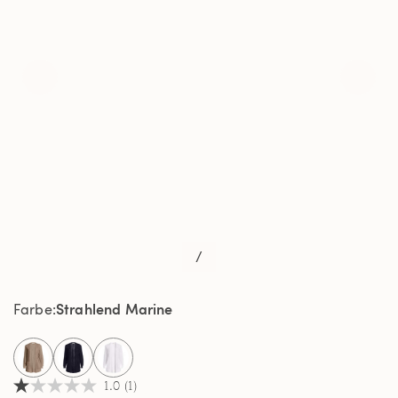
/
Strahlend Marine
Farbe
selected
1.0
(1)
1.0