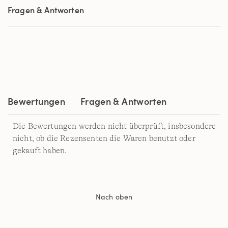
Sternen,
Fragen & Antworten
Durchschnittswert
der
Bewertung.
Read
a
Review.
Link
auf
derselben
Seite.
Bewertungen
Fragen & Antworten
Die Bewertungen werden nicht überprüft, insbesondere
nicht, ob die Rezensenten die Waren benutzt oder
gekauft haben.
Nach oben