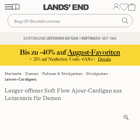
Direkt
Direkt
Direkt
zum
zur
zur
Inhalt
Navigation
Suche
KOSTENFREIE RÜCKSENDUNG
KOSTENLOSE LIEFERUNG AB 120€ | VERTRAUEN SEIT 1963
Bis zu -40% auf
August-Favoriten
+ 25% auf Neuheiten. Code: 6A3G |
Details
Startseite
Damen
Pullover & Strickjacken
Strickjacken
Leinen-Cardigans
Langer offener Soft Flow Ajour-Cardigan aus
Leinenmix für Damen