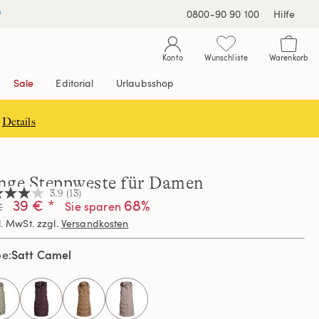
0800-90 90 100
Hilfe
Konto
Wunschliste
Warenkorb
Sale
Editorial
Urlaubsshop
Details
nge Steppweste für Damen
3.9
(13)
39 € *
68%
Sie sparen
€
l. MwSt. zzgl.
Versandkosten
nen,
hschnittswert
Satt Camel
be
ertung.
d
ews.
selected