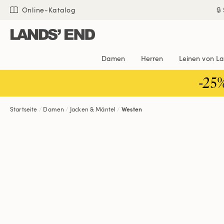
Direkt
Direkt
Direkt

Online-Katalog
zum
zur
zur
Inhalt
Navigation
Suche
Damen
Herren
Leinen von L
-25
Startseite
Damen
Jacken & Mäntel
Westen