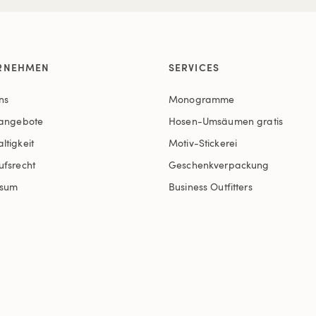
RNEHMEN
SERVICES
ns
Monogramme
nangebote
Hosen-Umsäumen gratis
ltigkeit
Motiv-Stickerei
ufsrecht
Geschenkverpackung
ssum
Business Outfitters