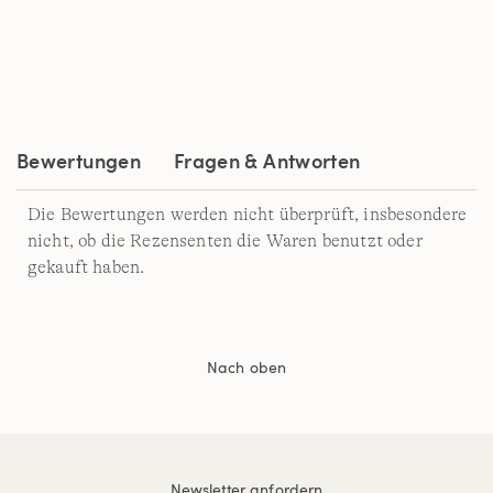
Bewertung.
Read
a
Review.
Link
auf
derselben
Seite.
Bewertungen
Fragen & Antworten
Die Bewertungen werden nicht überprüft, insbesondere
nicht, ob die Rezensenten die Waren benutzt oder
gekauft haben.
Nach oben
Newsletter anfordern