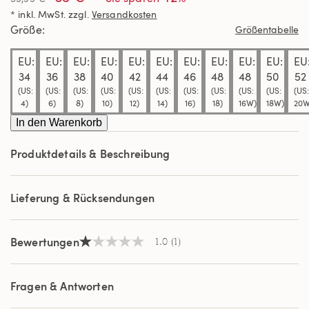
5
* inkl. MwSt. zzgl.
Versandkosten
Sternen,
Durchschnittswert
Größe
Größentabelle
der
Bewertung.
EU:
EU:
EU:
EU:
EU:
EU:
EU:
EU:
EU:
EU:
EU
Read
a
34
36
38
40
42
44
46
48
48
50
52
Review.
(US:
(US:
(US:
(US:
(US:
(US:
(US:
(US:
(US:
(US:
(US:
Link
4)
6)
8)
10)
12)
14)
16)
18)
16W)
18W)
20W
auf
derselben
In den Warenkorb
Seite.
Produktdetails & Beschreibung
Lieferung & Rücksendungen
Bewertungen
1.0
(1)
1.0
von
5
Sternen,
Fragen & Antworten
Durchschnittswert
der