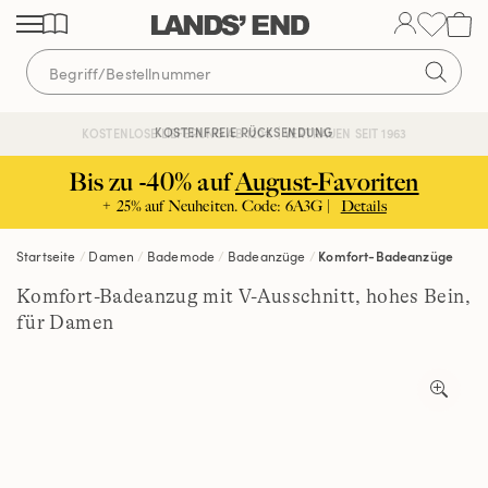
Direkt
Direkt
Direkt
zum
zur
zur
Inhalt
Navigation
Suche
KOSTENFREIE RÜCKSENDUNG
KOSTENLOSE LIEFERUNG AB 120€ | VERTRAUEN SEIT 1963
Bis zu -40% auf
August-Favoriten
+ 25% auf Neuheiten. Code: 6A3G |
Details
Startseite
Damen
Bademode
Badeanzüge
Komfort-Badeanzüge
Komfort-Badeanzug mit V-Ausschnitt, hohes Bein,
für Damen