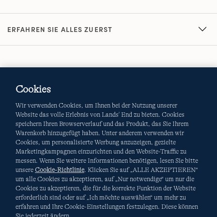
ERFAHREN SIE ALLES ZUERST
Cookies
Wir verwenden Cookies, um Ihnen bei der Nutzung unserer
AGB
Datenschutz & Sicherheit
Website das volle Erlebnis von Lands' End zu bieten. Cookies
speichern Ihren Browserverlauf und das Produkt, das Sie Ihrem
Cookies
-
Ich möchte auswählen
Site Map
Warenkorb hinzugefügt haben. Unter anderem verwenden wir
Cookies, um personalisierte Werbung anzuzeigen, gezielte
Marketingkampagnen einzurichten und den Website-Traffic zu
Internationale Websites
messen. Wenn Sie weitere Informationen benötigen, lesen Sie bitte
unsere
Cookie-Richtlinie
. Klicken Sie auf „ALLE AKZEPTIEREN“
um alle Cookies zu akzeptieren, auf „Nur notwendige“ um nur die
Diese Website ist durch reCAPTCHA geschützt. Es gelten die
Cookies zu akzeptieren, die für die korrekte Funktion der Website
Datenschutzerklärung
und
Nutzungsbedingungen
von
erforderlich sind oder auf „Ich möchte auswählen“ um mehr zu
Google.
erfahren und Ihre Cookie-Einstellungen festzulegen. Diese können
Sie jederzeit ändern.