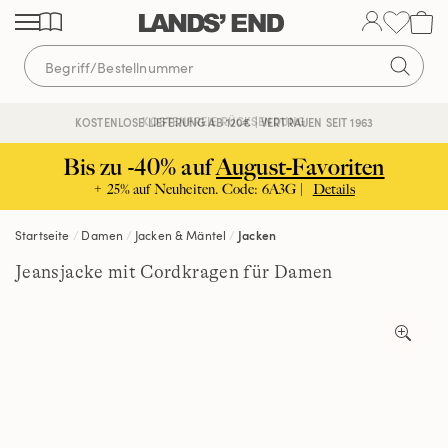
Direkt
Direkt
Direkt
zum
zur
zur
Inhalt
Navigation
Suche
KOSTENFREIE RÜCKSENDUNG
KOSTENLOSE LIEFERUNG AB 120€ | VERTRAUEN SEIT 1963
Bis zu -40% auf
August-Favoriten
+ 25% auf Neuheiten. Code: 6A3G |
Details
Startseite
Damen
Jacken & Mäntel
Jacken
Jeansjacke mit Cordkragen für Damen