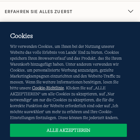
ERFAHREN SIE ALLES ZUERST
Cookies
Wir verwenden Cookies, um Ihnen bei der Nutzung unserer
Website das volle Erlebnis von Lands' End zu bieten. Cookies
speichern Ihren Browserverlauf und das Produkt, das Sie Ihrem
Warenkorb hinzugefügt haben. Unter anderem verwenden wir
AGB
Datenschutz & Sicherheit
Cookies, um personalisierte Werbung anzuzeigen, gezielte
Marketingkampagnen einzurichten und den Website-Traffic zu
Cookies
-
Ich möchte auswählen
Site Map
messen. Wenn Sie weitere Informationen benötigen, lesen Sie
bitte unsere
Cookie-Richtlinie
. Klicken Sie auf „ALLE
Internationale Websites
AKZEPTIEREN“ um alle Cookies zu akzeptieren, auf „Nur
notwendige“ um nur die Cookies zu akzeptieren, die für die
korrekte Funktion der Website erforderlich sind oder auf „Ich
Diese Website ist durch reCAPTCHA geschützt. Es gelten die
möchte auswählen“ um mehr zu erfahren und Ihre Cookie-
Datenschutzerklärung
und
Nutzungsbedingungen
von
Einstellungen festzulegen. Diese können Sie jederzeit ändern.
Google.
ALLE AKZEPTIEREN