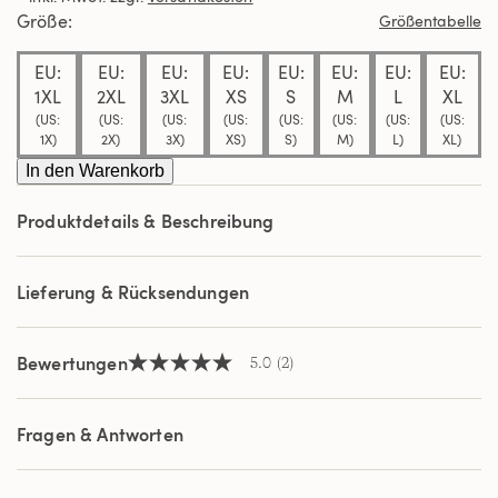
Durchschnittswert
Größe
Größentabelle
der
Bewertung.
EU:
EU:
EU:
EU:
EU:
EU:
EU:
EU:
Read
2
1XL
2XL
3XL
XS
S
M
L
XL
Reviews.
(US:
(US:
(US:
(US:
(US:
(US:
(US:
(US:
Link
1X)
2X)
3X)
XS)
S)
M)
L)
XL)
auf
derselben
In den Warenkorb
Seite.
Produktdetails & Beschreibung
Lieferung & Rücksendungen
Bewertungen
5.0
(2)
5.0
von
5
Sternen,
Fragen & Antworten
Durchschnittswert
der
Bewertung.
Read