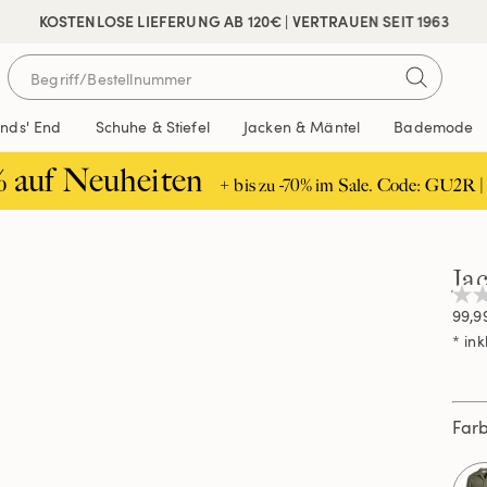
 SICHER BEZAHLEN
KOSTENLOSE LIEFERUNG AB 120€ | VERTRAUEN SEIT 1963
ands' End
Schuhe & Stiefel
Jacken & Mäntel
Bademode
% auf Neuheiten
+ bis zu -70% im Sale. Code: GU2R |
Ja
Kei
99,9
Beur
Link
* ink
auf
ders
Seit
Far