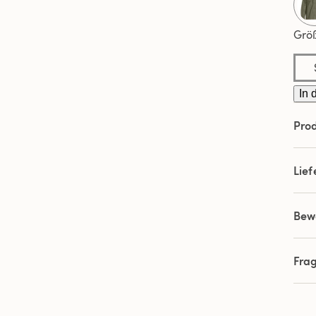
Grö
In 
Prod
Lie
Bew
Fra