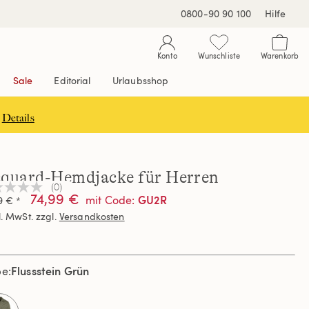
0800-90 90 100
Hilfe
Konto
Wunschliste
Warenkorb
Sale
Editorial
Urlaubsshop
Details
cquard-Hemdjacke für Herren
(0)
n
74,99 €
GU2R
mit Code
:
9 € *
teilungswert
l. MwSt. zzgl.
Versandkosten
elben
e.
Flussstein Grün
be