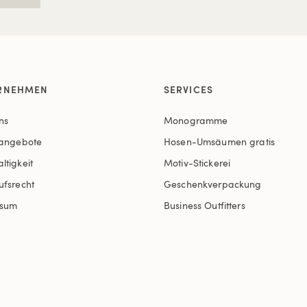
RNEHMEN
SERVICES
ns
Monogramme
nangebote
Hosen-Umsäumen gratis
ltigkeit
Motiv-Stickerei
ufsrecht
Geschenkverpackung
ssum
Business Outfitters