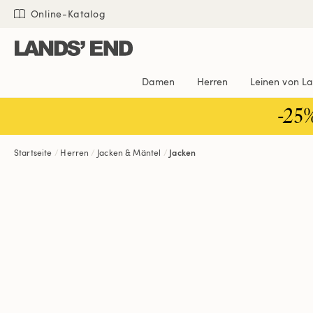
Direkt
Direkt
Direkt

Online-Katalog
zum
zur
zur
Inhalt
Navigation
Suche
Damen
Herren
Leinen von L
-25
Startseite
Herren
Jacken & Mäntel
Jacken