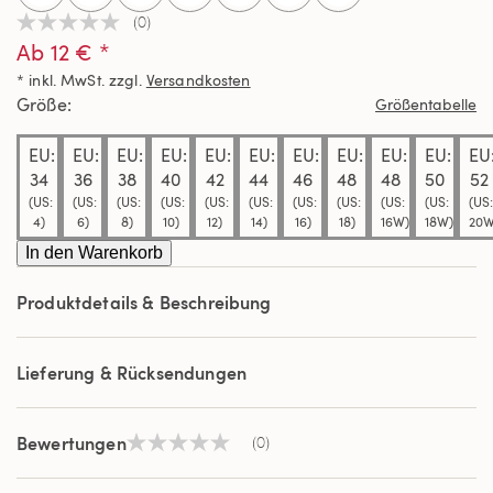
(0)
Kein
Ab 12 € *
Beurteilungswert
Link
* inkl. MwSt. zzgl.
Versandkosten
auf
derselben
Größe
Größentabelle
Seite.
EU:
EU:
EU:
EU:
EU:
EU:
EU:
EU:
EU:
EU:
EU
34
36
38
40
42
44
46
48
48
50
52
(US:
(US:
(US:
(US:
(US:
(US:
(US:
(US:
(US:
(US:
(US:
4)
6)
8)
10)
12)
14)
16)
18)
16W)
18W)
20W
In den Warenkorb
Produktdetails & Beschreibung
Lieferung & Rücksendungen
Bewertungen
(0)
Kein
Beurteilungswert
Link