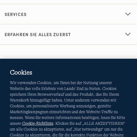
SERVICES
ERFAHREN SIE ALLES ZUERST
Cookies
Wir verwenden Cookies, um Ihnen bei der Nutzung unserer
AGB
Datenschutz & Sicherheit
Website das volle Erlebnis von Lands' End zu bieten. Cookies
speichern Ihren Browserverlauf und das Produkt, das Sie Ihrem
Cookies
-
Ich möchte auswählen
Site Map
Warenkorb hinzugefügt haben. Unter anderem verwenden wir
Cookies, um personalisierte Werbung anzuzeigen, gezielte
Internationale Websites
Marketingkampagnen einzurichten und den Website-Traffic zu
messen. Wenn Sie weitere Informationen benötigen, lesen Sie bitte
unsere
Cookie-Richtlinie
. Klicken Sie auf „ALLE AKZEPTIEREN“
um alle Cookies zu akzeptieren, auf „Nur notwendige“ um nur die
Diese Website ist durch reCAPTCHA geschützt. Es gelten die
Cookies zu akzeptieren, die für die korrekte Funktion der Website