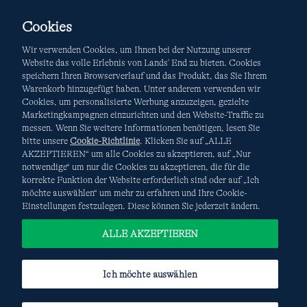
Cookies
Wir verwenden Cookies, um Ihnen bei der Nutzung unserer
Website das volle Erlebnis von Lands' End zu bieten. Cookies
speichern Ihren Browserverlauf und das Produkt, das Sie Ihrem
Warenkorb hinzugefügt haben. Unter anderem verwenden wir
AGB
Datenschutz & Sicherheit
Cookies, um personalisierte Werbung anzuzeigen, gezielte
Marketingkampagnen einzurichten und den Website-Traffic zu
Cookies
-
Ich möchte auswählen
Site Map
messen. Wenn Sie weitere Informationen benötigen, lesen Sie
bitte unsere
Cookie-Richtlinie
. Klicken Sie auf „ALLE
Internationale Websites
AKZEPTIEREN“ um alle Cookies zu akzeptieren, auf „Nur
notwendige“ um nur die Cookies zu akzeptieren, die für die
korrekte Funktion der Website erforderlich sind oder auf „Ich
Diese Website ist durch reCAPTCHA geschützt. Es gelten die
möchte auswählen“ um mehr zu erfahren und Ihre Cookie-
Datenschutzerklärung
und
Nutzungsbedingungen
von
Einstellungen festzulegen. Diese können Sie jederzeit ändern.
Google.
ALLE AKZEPTIEREN
Ich möchte auswählen