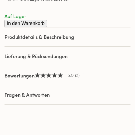
Durchschnittswert
der
Bewertung.
Auf Lager
Read
In den Warenkorb
3
Reviews.
Link
Produktdetails & Beschreibung
auf
derselben
Seite.
Lieferung & Rücksendungen
Bewertungen
5.0
(3)
5.0
von
5
Sternen,
Fragen & Antworten
Durchschnittswert
der
Bewertung.
Read
3
Reviews.
Link
auf