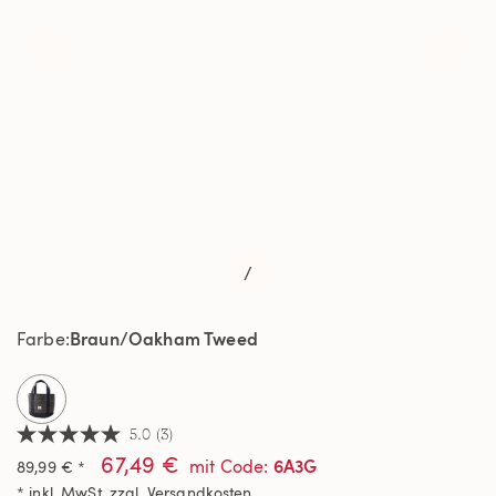
/
Braun/Oakham Tweed
Farbe
selected
5.0
(3)
5.0
67,49 €
von
6A3G
mit Code
:
89,99 € *
5
* inkl. MwSt. zzgl.
Versandkosten
Sternen,