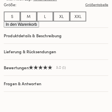
Durchschnittswert
Größe
Größentabelle
der
Bewertung.
Read
S
M
L
XL
XXL
a
Review.
In den Warenkorb
Link
auf
Produktdetails & Beschreibung
derselben
Seite.
Lieferung & Rücksendungen
Bewertungen
5.0
(1)
5.0
von
5
Sternen,
Fragen & Antworten
Durchschnittswert
der
Bewertung.
Read
a
Review.
Link