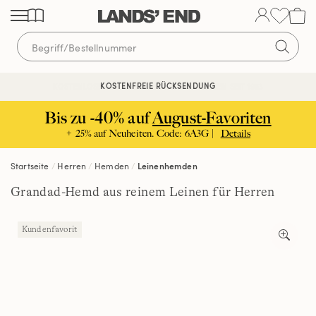
Direkt
Direkt
Direkt
zum
zur
zur
Inhalt
Navigation
Suche
KOSTENFREIE RÜCKSENDUNG
KOSTENLOSE LIEFERUNG AB 120€ | VERTRAUEN SEIT 1963
Bis zu -40% auf
August-Favoriten
+ 25% auf Neuheiten. Code: 6A3G |
Details
Startseite
Herren
Hemden
Leinenhemden
Grandad-Hemd aus reinem Leinen für Herren