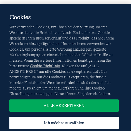
Cookies
Wir verwenden Cookies, um Ihnen bei der Nutzung unserer
Website das volle Erlebnis von Lands' End zu bieten. Cookies
speichern Ihren Browserverlauf und das Produkt, das Sie Ihrem
Warenkorb hinzugefügt haben. Unter anderem verwenden wir
AGB
Datenschutz & Sicherheit
Cookies, um personalisierte Werbung anzuzeigen, gezielte
Marketingkampagnen einzurichten und den Website-Traffic zu
Cookies
-
Ich möchte auswählen
Site Map
messen. Wenn Sie weitere Informationen benötigen, lesen Sie
bitte unsere
Cookie-Richtlinie
. Klicken Sie auf „ALLE
Internationale Websites
AKZEPTIEREN“ um alle Cookies zu akzeptieren, auf „Nur
notwendige“ um nur die Cookies zu akzeptieren, die für die
korrekte Funktion der Website erforderlich sind oder auf „Ich
Diese Website ist durch reCAPTCHA geschützt. Es gelten die
möchte auswählen“ um mehr zu erfahren und Ihre Cookie-
Datenschutzerklärung
und
Nutzungsbedingungen
von
Einstellungen festzulegen. Diese können Sie jederzeit ändern.
Google.
ALLE AKZEPTIEREN
Ich möchte auswählen