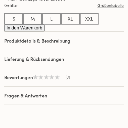
derselben
Größe
Größentabelle
Seite.
S
M
L
XL
XXL
In den Warenkorb
Produktdetails & Beschreibung
Lieferung & Rücksendungen
Bewertungen
(0)
Kein
Beurteilungswert
Link
auf
Fragen & Antworten
derselben
Seite.