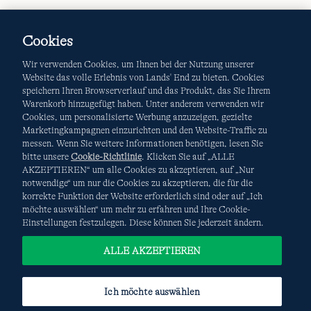
Cookies
Wir verwenden Cookies, um Ihnen bei der Nutzung unserer
Website das volle Erlebnis von Lands' End zu bieten. Cookies
speichern Ihren Browserverlauf und das Produkt, das Sie Ihrem
Warenkorb hinzugefügt haben. Unter anderem verwenden wir
AGB
Datenschutz & Sicherheit
Cookies, um personalisierte Werbung anzuzeigen, gezielte
Marketingkampagnen einzurichten und den Website-Traffic zu
Cookies
-
Ich möchte auswählen
Site Map
messen. Wenn Sie weitere Informationen benötigen, lesen Sie
bitte unsere
Cookie-Richtlinie
. Klicken Sie auf „ALLE
Internationale Websites
AKZEPTIEREN“ um alle Cookies zu akzeptieren, auf „Nur
notwendige“ um nur die Cookies zu akzeptieren, die für die
korrekte Funktion der Website erforderlich sind oder auf „Ich
Diese Website ist durch reCAPTCHA geschützt. Es gelten die
möchte auswählen“ um mehr zu erfahren und Ihre Cookie-
Datenschutzerklärung
und
Nutzungsbedingungen
von
Einstellungen festzulegen. Diese können Sie jederzeit ändern.
Google.
ALLE AKZEPTIEREN
Ich möchte auswählen