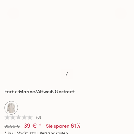
/
Marine/Altweiß Gestreift
Farbe
selected
(0)
Kein
39 € *
61%
Beurteilungswert
Sie sparen
99,99 €
Link
* inkl. MwSt. zzgl.
Versandkosten
auf