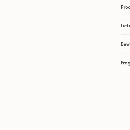
Prod
Lie
Bew
Fra