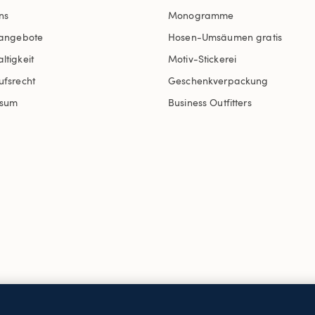
ns
Monogramme
nangebote
Hosen-Umsäumen gratis
ltigkeit
Motiv-Stickerei
ufsrecht
Geschenkverpackung
ssum
Business Outfitters
AGB
Datenschutz & Sicherheit
Cookies
-
Ich möchte a