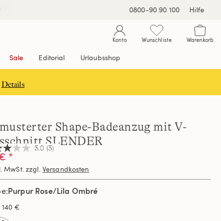
0800-90 90 100
Hilfe
Konto
Wunschliste
Warenkorb
Sale
Editorial
Urlaubsshop
Details
musterter Shape-Badeanzug mit V-
sschnitt SLENDER
3.0
(3)
€ *
l. MwSt. zzgl.
Versandkosten
nen,
hschnittswert
Purpur Rose/Lila Ombré
be
ertung.
s
140 €
d