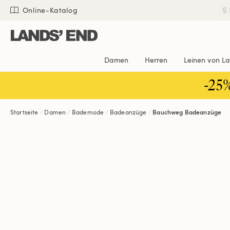
Direkt
Direkt
Direkt

Online-Katalog
zum
zur
zur
Inhalt
Navigation
Suche
Damen
Herren
Leinen von L
-25
Startseite
Damen
Bademode
Badeanzüge
Bauchweg Badeanzüge