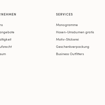
RNEHMEN
SERVICES
ns
Monogramme
nangebote
Hosen-Umsäumen gratis
ltigkeit
Motiv-Stickerei
ufsrecht
Geschenkverpackung
ssum
Business Outfitters