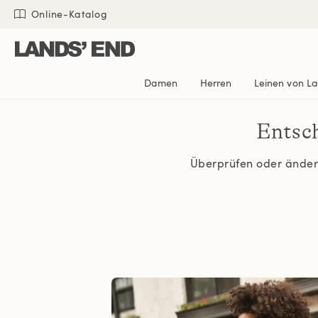
Direkt
Direkt
Direkt

Online-Katalog
zum
zur
zur
Inhalt
Navigation
Suche
Damen
Herren
Leinen von L
Entsc
Überprüfen oder ändern