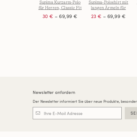
Supima Kurzarm-Polo
Supima-Poloshirt mit
für Herren, Classic Fit
langen Ärmeln für
Damen
30 €
– 69,99 €
23 €
– 69,99 €
Newsletter anfordern
Der Newsletter informiert Sie über neue Produkte, besonde
SE