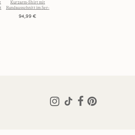
t
Kurzarm-Shirt mit
t
Rundausschnitt im 5er-
Set für Herren
94,99 €