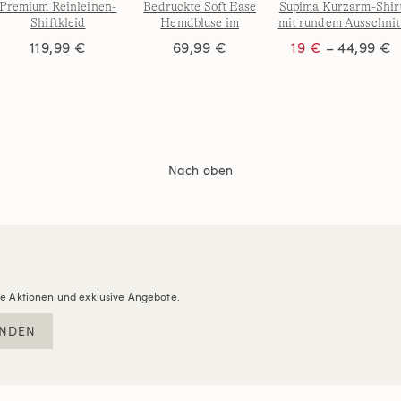
Premium Reinleinen-
Bedruckte Soft Ease
Supima Kurzarm-Shir
Shiftkleid
Hemdbluse im
mit rundem Ausschnit
Leinenmix für Damen
für Damen in Plus-
119,99 €
69,99 €
19 €
– 44,99 €
Größe
Nach oben
re Aktionen und exklusive Angebote.
NDEN