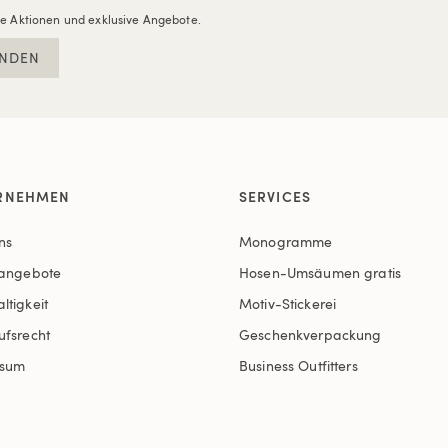
re Aktionen und exklusive Angebote.
NDEN
RNEHMEN
SERVICES
ns
Monogramme
nangebote
Hosen-Umsäumen gratis
ltigkeit
Motiv-Stickerei
ufsrecht
Geschenkverpackung
ssum
Business Outfitters