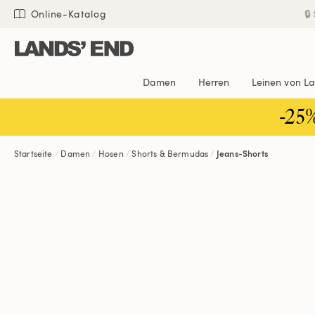
Direkt
Direkt
Direkt

Online-Katalog
zum
zur
zur
Inhalt
Navigation
Suche
Damen
Herren
Leinen von L
-25
Startseite
Damen
Hosen
Shorts & Bermudas
Jeans-Shorts