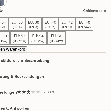
ews.
selected
ße
Größentabelle
elben
e.
: 34
EU: 36
EU: 38
EU: 40
EU: 42
EU: 48
: 4)
(US: 6)
(US: 8)
(US: 10)
(US: 12)
(US: 16W)
: 50
EU: 52
EU: 54
EU: 56
: 18W)
(US: 20W)
(US: 22W)
(US: 24W)
den Warenkorb
uktdetails & Beschreibung
ferung & Rücksendungen
ertungen
3.0
(2)
3.0
von
5
Sternen,
gen & Antworten
Durchschnittswert