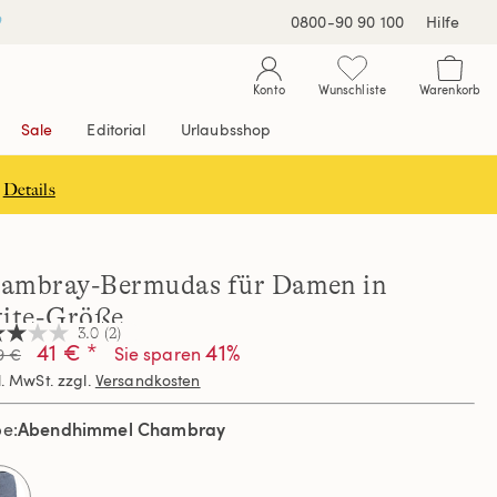
0800-90 90 100
Hilfe
Konto
Wunschliste
Warenkorb
Sale
Editorial
Urlaubsshop
Details
ambray-Bermudas für Damen in
tite-Größe
3.0
(2)
41 € *
41%
Sie sparen
9 €
l. MwSt. zzgl.
Versandkosten
nen,
hschnittswert
Abendhimmel Chambray
be
ertung.
d