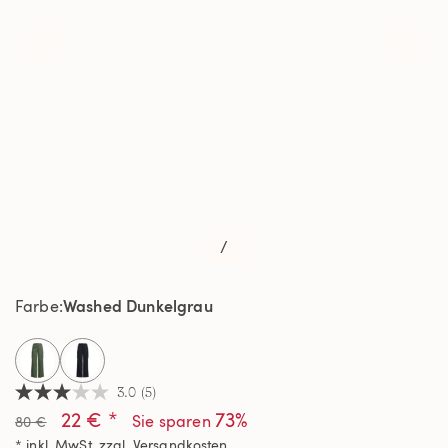
/
Washed Dunkelgrau
Farbe
selected
3.0
(5)
3.0
22 € *
73%
von
Sie sparen
80 €
5
* inkl. MwSt. zzgl.
Versandkosten
Sternen,