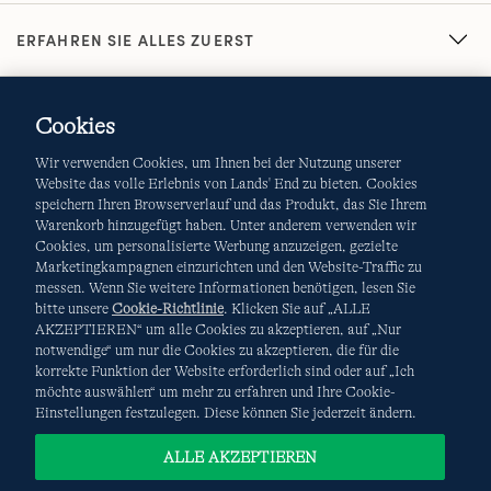
ERFAHREN SIE ALLES ZUERST
Cookies
Wir verwenden Cookies, um Ihnen bei der Nutzung unserer
Website das volle Erlebnis von Lands' End zu bieten. Cookies
speichern Ihren Browserverlauf und das Produkt, das Sie Ihrem
Warenkorb hinzugefügt haben. Unter anderem verwenden wir
AGB
Datenschutz & Sicherheit
Cookies, um personalisierte Werbung anzuzeigen, gezielte
Marketingkampagnen einzurichten und den Website-Traffic zu
Cookies
-
Ich möchte auswählen
Site Map
messen. Wenn Sie weitere Informationen benötigen, lesen Sie
bitte unsere
Cookie-Richtlinie
. Klicken Sie auf „ALLE
Internationale Websites
AKZEPTIEREN“ um alle Cookies zu akzeptieren, auf „Nur
notwendige“ um nur die Cookies zu akzeptieren, die für die
korrekte Funktion der Website erforderlich sind oder auf „Ich
Diese Website ist durch reCAPTCHA geschützt. Es gelten die
möchte auswählen“ um mehr zu erfahren und Ihre Cookie-
Datenschutzerklärung
und
Nutzungsbedingungen
von
Einstellungen festzulegen. Diese können Sie jederzeit ändern.
Google.
ALLE AKZEPTIEREN