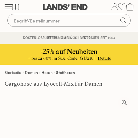
Direkt
Direkt
Direkt
zum
zur
zur
Inhalt
Navigation
Suche
KOSTENFREIE RÜCKSENDUNG
KOSTENLOSE LIEFERUNG AB 120€ | VERTRAUEN SEIT 1963
-25% auf Neuheiten
+ bis zu -70% im Sale. Code: GU2R |
Details
Startseite
Damen
Hosen
Stoffhosen
Cargohose aus Lyocell-Mix für Damen