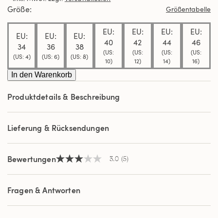
Durchschnittswert
Größe
Größentabelle
der
Bewertung.
EU:
EU:
EU:
EU:
Read
EU:
EU:
EU:
5
40
42
44
46
34
36
38
Reviews.
(US:
(US:
(US:
(US:
Link
(US: 4)
(US: 6)
(US: 8)
10)
12)
14)
16)
auf
derselben
In den Warenkorb
Seite.
Produktdetails & Beschreibung
Lieferung & Rücksendungen
Bewertungen
3.0
(5)
3.0
von
5
Sternen,
Fragen & Antworten
Durchschnittswert
der
Bewertung.
Read