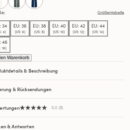
ews.
selected
ße
Größentabelle
elben
e.
: 34
EU: 36
EU: 38
EU: 40
EU: 42
EU: 44
: 4)
(US: 6)
(US: 8)
(US: 10)
(US: 12)
(US: 14)
: 46
: 16)
den Warenkorb
uktdetails & Beschreibung
ferung & Rücksendungen
ertungen
5.0
(3)
5.0
von
5
Sternen,
gen & Antworten
Durchschnittswert