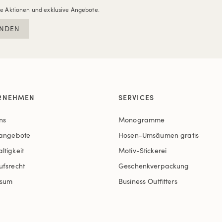
re Aktionen und exklusive Angebote.
NDEN
RNEHMEN
SERVICES
ns
Monogramme
nangebote
Hosen-Umsäumen gratis
ltigkeit
Motiv-Stickerei
ufsrecht
Geschenkverpackung
ssum
Business Outfitters