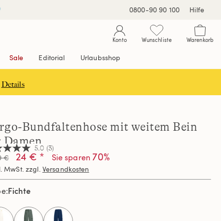
0800-90 90 100
Hilfe
Konto
Wunschliste
Warenkorb
Sale
Editorial
Urlaubsshop
Details
rgo-Bundfaltenhose mit weitem Bein
r Damen
5.0
(3)
24 € *
70%
Sie sparen
9 €
l. MwSt. zzgl.
Versandkosten
nen,
hschnittswert
Fichte
be
ertung.
d