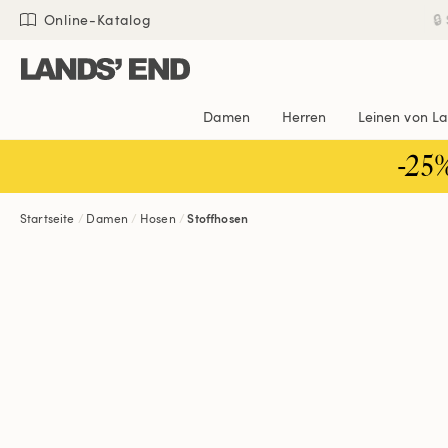
Direkt
Direkt
Direkt

Online-Katalog
zum
zur
zur
Inhalt
Navigation
Suche
Damen
Herren
Leinen von L
-25
Startseite
Damen
Hosen
Stoffhosen