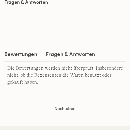
Fragen & Antworten
Durchschnittswert
der
Bewertung.
Read
11
Reviews.
Link
auf
derselben
Seite.
Bewertungen
Fragen & Antworten
Die Bewertungen werden nicht überprüft, insbesondere
nicht, ob die Rezensenten die Waren benutzt oder
gekauft haben.
Nach oben