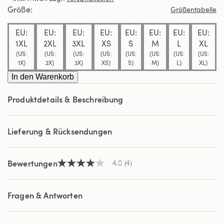
Durchschnittswert
Größe
Größentabelle
der
Bewertung.
EU:
EU:
EU:
EU:
EU:
EU:
EU:
EU:
Read
4
1XL
2XL
3XL
XS
S
M
L
XL
Reviews.
(US:
(US:
(US:
(US:
(US:
(US:
(US:
(US:
Link
1X)
2X)
3X)
XS)
S)
M)
L)
XL)
auf
derselben
In den Warenkorb
Seite.
Produktdetails & Beschreibung
Lieferung & Rücksendungen
Bewertungen
4.0
(4)
4.0
von
5
Sternen,
Fragen & Antworten
Durchschnittswert
der
Bewertung.
Read