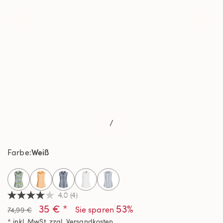
/
Weiß
Farbe
selected
4.0
(4)
4.0
35 € *
53%
von
Sie sparen
74,99 €
5
* inkl. MwSt. zzgl.
Versandkosten
Sternen,