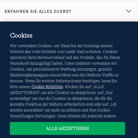
ERFAHREN SIE ALLES ZUERST
Cookies
Wir verwenden Cookies, um Ihnen bei der Nutzung unserer
Website das volle Erlebnis von Lands' End zu bieten. Cookies
speichern Ihren Browserverlauf und das Produkt, das Sie Ihrem
Warenkorb hinzugefügt haben. Unter anderem verwenden wir
AGB
Datenschutz & Sicherheit
Cookies, um personalisierte Werbung anzuzeigen, gezielte
Marketingkampagnen einzurichten und den Website-Traffic zu
Cookies
-
Ich möchte auswählen
Site Map
messen. Wenn Sie weitere Informationen benötigen, lesen Sie
bitte unsere
Cookie-Richtlinie
. Klicken Sie auf „ALLE
Internationale Websites
AKZEPTIEREN“ um alle Cookies zu akzeptieren, auf „Nur
notwendige“ um nur die Cookies zu akzeptieren, die für die
korrekte Funktion der Website erforderlich sind oder auf „Ich
Diese Website ist durch reCAPTCHA geschützt. Es gelten die
möchte auswählen“ um mehr zu erfahren und Ihre Cookie-
Datenschutzerklärung
und
Nutzungsbedingungen
von
Einstellungen festzulegen. Diese können Sie jederzeit ändern.
Google.
ALLE AKZEPTIEREN