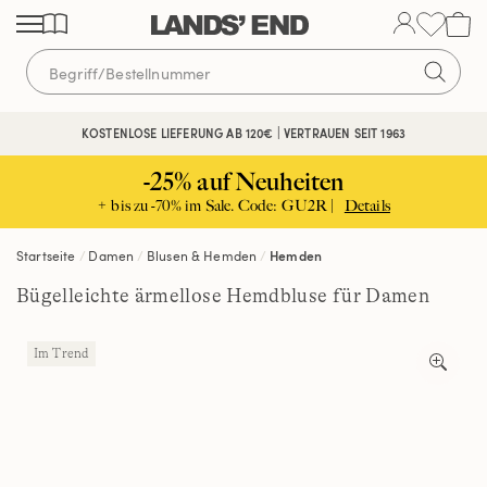
Direkt
Direkt
Direkt
zum
zur
zur
Inhalt
Navigation
Suche
KOSTENLOSE LIEFERUNG AB 120€ | VERTRAUEN SEIT 1963
-25% auf Neuheiten
+ bis zu -70% im Sale. Code: GU2R |
Details
Startseite
Damen
Blusen & Hemden
Hemden
Bügelleichte ärmellose Hemdbluse für Damen