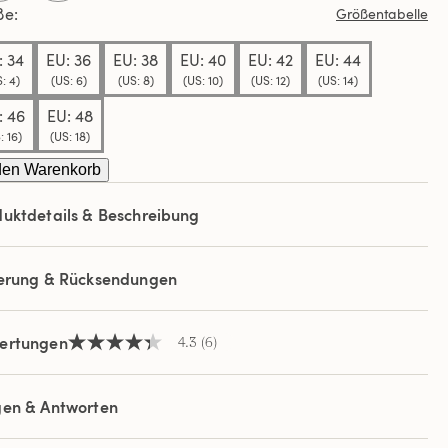
ße
Größentabelle
elben
e.
: 34
EU: 36
EU: 38
EU: 40
EU: 42
EU: 44
: 4)
(US: 6)
(US: 8)
(US: 10)
(US: 12)
(US: 14)
: 46
EU: 48
: 16)
(US: 18)
den Warenkorb
uktdetails & Beschreibung
ferung & Rücksendungen
ertungen
4.3
(6)
4.3
von
5
Sternen,
gen & Antworten
Durchschnittswert
der
Bewertung.