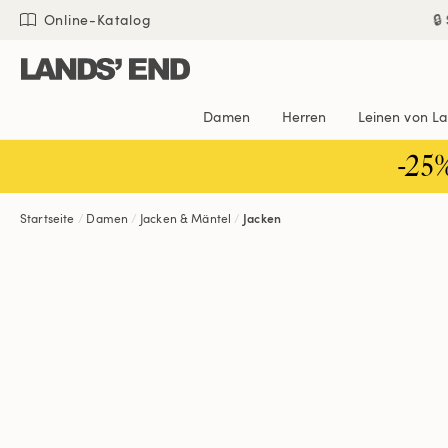
Direkt
Direkt
Direkt

Online-Katalog
zum
zur
zur
Inhalt
Navigation
Suche
Damen
Herren
Leinen von L
-25
Startseite
Damen
Jacken & Mäntel
Jacken