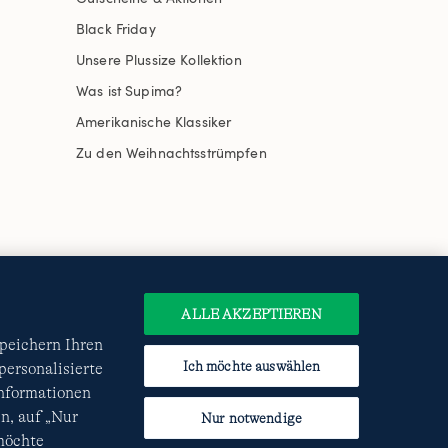
Black Friday
Unsere Plussize Kollektion
Was ist Supima?
Amerikanische Klassiker
Zu den Weihnachtsstrümpfen
uswählen
Site Map
Internationale Websites
e
Datenschutzerklärung
und
ALLE AKZEPTIEREN
speichern Ihren
Ich möchte auswählen
ersonalisierte
Informationen
n, auf „Nur
Nur notwendige
 möchte