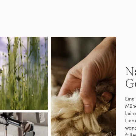
Na
G
Eine
Mühe
Lein
Lieb
wand
fall