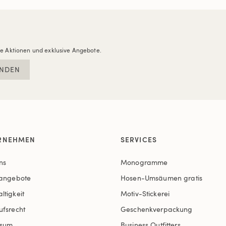
re Aktionen und exklusive Angebote.
NDEN
RNEHMEN
SERVICES
ns
Monogramme
nangebote
Hosen-Umsäumen gratis
ltigkeit
Motiv-Stickerei
ufsrecht
Geschenkverpackung
ssum
Business Outfitters