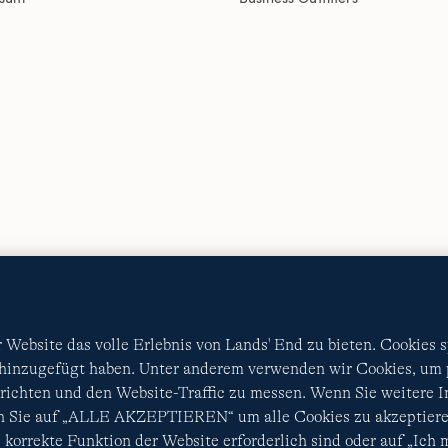
AGB
Datenschutz & Sicherheit
Cookies
-
Ich möchte a
Diese Website ist durch reCAPTCHA geschützt. Es gelten di
Nutzungsbedingungen
von Google.
Website das volle Erlebnis von Lands' End zu bieten. Cookies 
 hinzugefügt haben. Unter anderem verwenden wir Cookies, um p
ichten und den Website-Traffic zu messen. Wenn Sie weitere 
en Sie auf „ALLE AKZEPTIEREN“ um alle Cookies zu akzeptiere
 korrekte Funktion der Website erforderlich sind oder auf „Ich