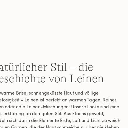
Read
6
Reviews.
Link
auf
derselben
Seite.
türlicher Stil – die
eschichte von Leinen
 warme Brise, sonnengeküsste Haut und völlige
losigkeit – Leinen ist perfekt an warmen Tagen. Reines
en oder edle Leinen-Mischungen: Unsere Looks sind eine
eserklärung an den guten Stil. Aus Flachs gewebt,
eln sich darin die Elemente Erde, Luft und Licht zu weich
enden Garnen, die der Haut schmeicheln, aber nie kleben.