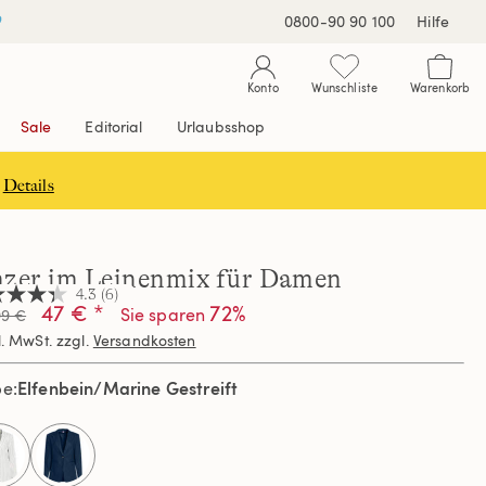
0800-90 90 100
Hilfe
Konto
Wunschliste
Warenkorb
Sale
Editorial
Urlaubsshop
Details
azer im Leinenmix für Damen
4.3
(6)
47 € *
72%
Sie sparen
99 €
l. MwSt. zzgl.
Versandkosten
nen,
hschnittswert
Elfenbein/Marine Gestreift
be
ertung.
d
ews.
selected