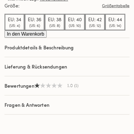
Durchschnittswert
Größe
Größentabelle
der
Bewertung.
EU: 34
EU: 36
EU: 38
EU: 40
EU: 42
EU: 44
Read
a
(US: 4)
(US: 6)
(US: 8)
(US: 10)
(US: 12)
(US: 14)
Review.
Link
In den Warenkorb
auf
derselben
Produktdetails & Beschreibung
Seite.
Lieferung & Rücksendungen
Bewertungen
1.0
(1)
1.0
von
5
Sternen,
Fragen & Antworten
Durchschnittswert
der
Bewertung.
Read
a
Review.