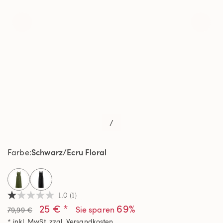
/
Schwarz/Ecru Floral
Farbe
selected
1.0
(1)
1.0
25 € *
69%
von
Sie sparen
79,99 €
5
* inkl. MwSt. zzgl.
Versandkosten
Sternen,