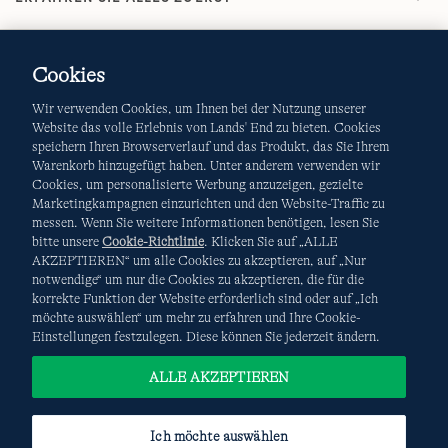
Cookies
Wir verwenden Cookies, um Ihnen bei der Nutzung unserer
Website das volle Erlebnis von Lands' End zu bieten. Cookies
speichern Ihren Browserverlauf und das Produkt, das Sie Ihrem
Warenkorb hinzugefügt haben. Unter anderem verwenden wir
AGB
Datenschutz & Sicherheit
Cookies, um personalisierte Werbung anzuzeigen, gezielte
Marketingkampagnen einzurichten und den Website-Traffic zu
Cookies
-
Ich möchte auswählen
Site Map
messen. Wenn Sie weitere Informationen benötigen, lesen Sie
bitte unsere
Cookie-Richtlinie
. Klicken Sie auf „ALLE
Internationale Websites
AKZEPTIEREN“ um alle Cookies zu akzeptieren, auf „Nur
notwendige“ um nur die Cookies zu akzeptieren, die für die
korrekte Funktion der Website erforderlich sind oder auf „Ich
Diese Website ist durch reCAPTCHA geschützt. Es gelten die
möchte auswählen“ um mehr zu erfahren und Ihre Cookie-
Datenschutzerklärung
und
Nutzungsbedingungen
von
Einstellungen festzulegen. Diese können Sie jederzeit ändern.
Google.
ALLE AKZEPTIEREN
Ich möchte auswählen